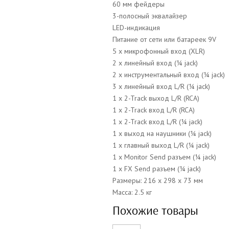
60 мм фейдеры
3-полосный эквалайзер
LED-индикация
Питание от сети или батареек 9V
5 x микрофонный вход (XLR)
2 x
линейный вход (¼ j
ack)
2 x инструментальный вход (¼ j
ack)
3 x
линейный вход L/R (¼ j
ack)
1 x 2-Track выход L/R (RCA)
1 x 2-Track
вход L/R (RCA)
1 x 2-Track
вход L/R (¼ j
ack
)
1 x
выход на наушники (
¼ j
ack)
1 x главный
выход L/R (
¼ j
ack)
1 x Monitor Send разъем (¼ j
ack)
1 x FX Send разъем (¼ j
ack)
Размеры: 216 x 298 x 73
мм
Масса: 2.5 кг
Похожие товары