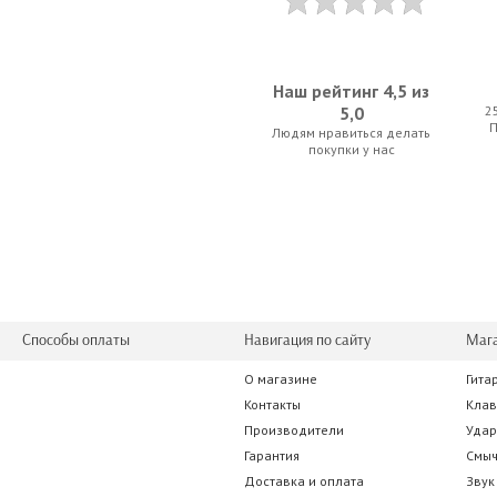
Наш рейтинг 4,5 из
5,0
2
Людям нравиться делать
AKG WMS470 Instrumental Set Band 9
Shure Bet
покупки у нас
2 110.50 р.
787.50
Способы оплаты
Навигация по сайту
Маг
О магазине
Гита
AKG DSRTetrad
Turbosound M
Контакты
Кла
Производители
Уда
2 488.50 р.
2 450.0
Гарантия
Смы
Доставка и оплата
Звук