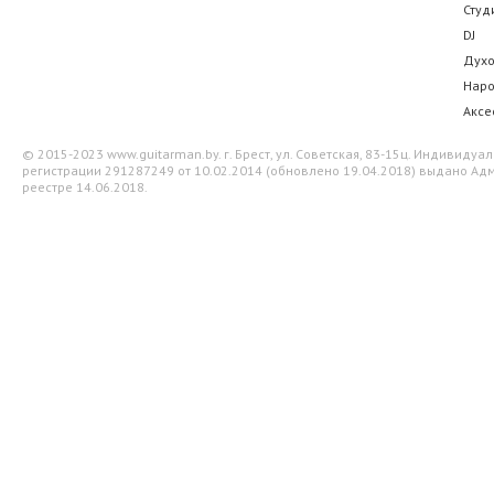
Студ
DJ
Дух
Нар
Аксе
© 2015-2023 www.guitarman.by. г. Брест, ул. Советская, 83-15ц. Индивид
регистрации 291287249 от 10.02.2014 (обновлено 19.04.2018) выдано Адм
реестре 14.06.2018.