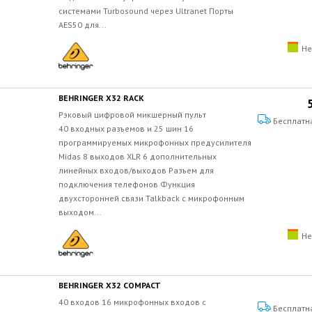
системами Turbosound через Ultranet Порты
AES50 для...
Не
BEHRINGER X32 RACK
Рэковый цифровой микшерный пульт
Бесплатн
40 входных разъемов и 25 шин 16
программируемых микрофонных предусилителя
Midas 8 выходов XLR 6 дополнительных
линейных входов/выходов Разъем для
подключения телефонов Функция
двухсторонней связи Talkback с микрофонным
выходом...
Не
BEHRINGER X32 COMPACT
40 входов 16 микрофонных входов с
Бесплатн