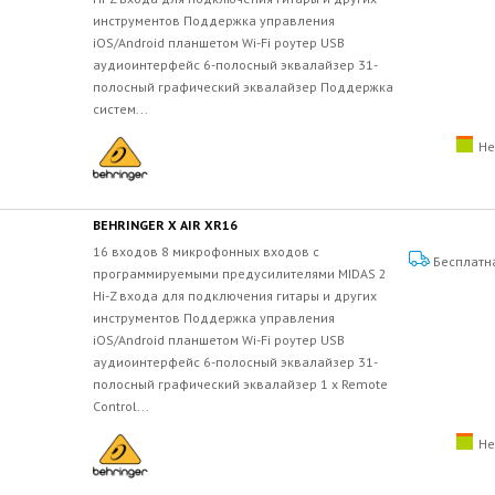
инструментов Поддержка управления
iOS/Android планшетом Wi-Fi роутер USB
аудиоинтерфейс 6-полосный эквалайзер 31-
полосный графический эквалайзер Поддержка
систем...
Не
BEHRINGER X AIR XR16
16 входов 8 микрофонных входов с
Бесплатн
программируемыми предусилителями MIDAS 2
Hi-Z входа для подключения гитары и других
инструментов Поддержка управления
iOS/Android планшетом Wi-Fi роутер USB
аудиоинтерфейс 6-полосный эквалайзер 31-
полосный графический эквалайзер 1 x Remote
Control...
Не