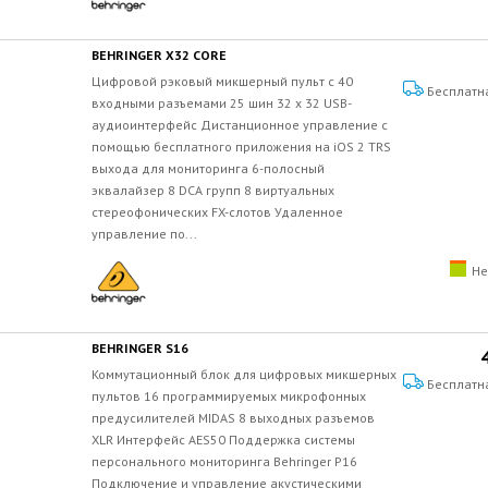
BEHRINGER X32 CORE
Цифровой рэковый микшерный пульт с 40
Бесплатн
входными разъемами 25 шин 32 x 32 USB-
аудиоинтерфейс Дистанционное управление с
помощью бесплатного приложения на iOS 2 TRS
выхода для мониторинга 6-полосный
эквалайзер 8 DCA групп 8 виртуальных
стереофонических FX-слотов Удаленное
управление по...
Не
BEHRINGER S16
Коммутационный блок для цифровых микшерных
Бесплатн
пультов 16 программируемых микрофонных
предусилителей MIDAS 8 выходных разъемов
XLR Интерфейс AES50 Поддержка системы
персонального мониторинга Behringer P16
Подключение и управление акустическими