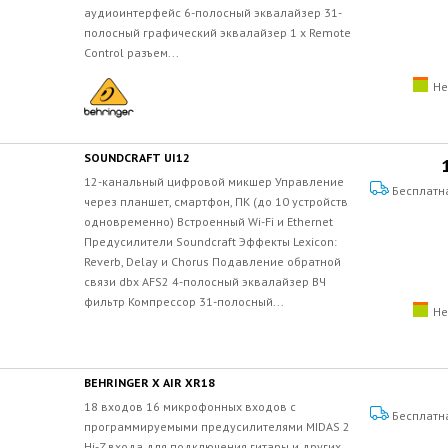
аудиоинтерфейс 6-полосный эквалайзер 31-
полосный графический эквалайзер 1 x Remote
Control разъем...
Не
SOUNDCRAFT UI12
12-канальный цифровой микшер Управление
Бесплатн
через планшет, смартфон, ПК (до 10 устройств
одновременно) Встроенный Wi-Fi и Ethernet
Предусилители Soundcraft Эффекты Lexicon:
Reverb, Delay и Chorus Подавление обратной
связи dbx AFS2 4-полосный эквалайзер ВЧ
фильтр Компрессор 31-полосный...
Не
BEHRINGER X AIR XR18
18 входов 16 микрофонных входов с
Бесплатн
программируемыми предусилителями MIDAS 2
Hi-Z входа для подключения гитары и других