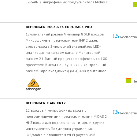
EZ-GAIN 2 микрофонных предусилителя Midas с...
BEHRINGER RX1202FX EURORACK PRO
12-канальный рэковый микшер 8 XLR входов
Бесплатн
Микрофонные предусилители IMP 2 джек
стерео-входа 2-полосный эквалайзер LED-
индикация на каждом канале Мониторный
разъем 24-битный процессор эффектов со 100
пресетами Выход на наушники и контрольный
разъем Tape вход/выход (RCA) 48В фантомное...
Не
BEHRINGER X AIR XR12
12 входов 4 микрофонных входа с
Бесплатн
программируемыми предусилителями MIDAS 2
Hi-Z входа для подключения гитары и других
инструментов Поддержка управления
iOS/Android планшетом Wi-Fi роутер USB