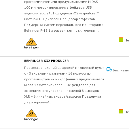
программируемыми предусилителями MIDAS
100 мм моторизированные фейдеры USB
аудиоинтерфейс Поддержка iOS устройств 7"
цветной TFT-дисплей Процессор эффектов
Поддержка систем персонального мониторинга
Behringer P-16 1 x разъем для подключения...
Не
BEHRINGER X32 PRODUCER
Профессиональный цифровой микшерный пульт
Бесплатн
с 40 входными разъемами 16 полностью
программируемых микрофонных предусилителя
Midas 17 моторизированных фейдеров для
эффективного управления сценой 8 выходов
XLR + 6 линейных входов/выходов Поддержка
двухсторонней...
Не