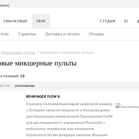
невно)
СМЫЧКОВЫЕ
ЗВУК
СТУДИЯ
DJ
тели
Гарантия
Доставка и оплата
Отзывы
Цифровые микшерные пульты
Микшерные пульты
вые микшерные пульты
во позиций:
19
ть по :
умолчанию
BEHRINGER FLOW 8
8 входов Сверхмалошумящий цифровой микшер
Бесплатн
с большим запасом мощности и беспроводным
дистанционным управлением Приложение FLOW
для дистанционного управления Bluetooth с
мобильных телефонов или планшетов
iOS/Android 60-мм фейдеры каналов Функция