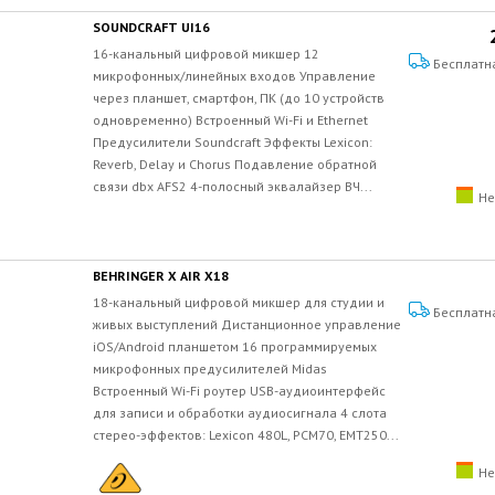
SOUNDCRAFT UI16
16-канальный цифровой микшер 12
Бесплатн
микрофонных/линейных входов Управление
через планшет, смартфон, ПК (до 10 устройств
одновременно) Встроенный Wi-Fi и Ethernet
Предусилители Soundcraft Эффекты Lexicon:
Reverb, Delay и Chorus Подавление обратной
связи dbx AFS2 4-полосный эквалайзер ВЧ...
Не
BEHRINGER X AIR X18
18-канальный цифровой микшер для студии и
Бесплатн
живых выступлений Дистанционное управление
iOS/Android планшетом 16 программируемых
микрофонных предусилителей Midas
Встроенный Wi-Fi роутер USB-аудиоинтерфейс
для записи и обработки аудиосигнала 4 слота
стерео-эффектов: Lexicon 480L, PCM70, EMT250...
Не