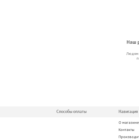
Наш р
Людям 
HH Vecto
п
521.
Способы оплаты
Навигация 
О магазине
Soundcr
Контакты
Производи
1 809