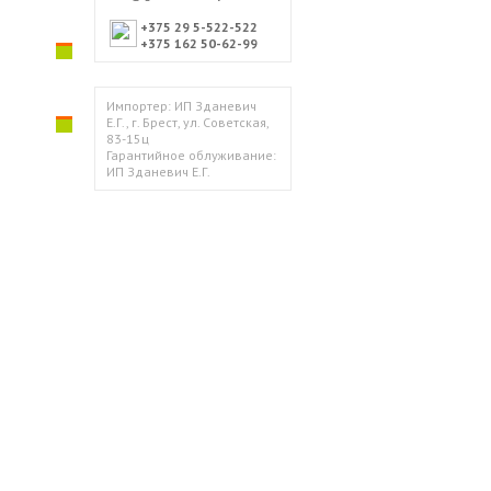
+375 29 5-522-522
+375 162 50-62-99
Импортер: ИП Зданевич
Е.Г., г. Брест, ул. Советская,
83-15ц
Гарантийное облуживание:
ИП Зданевич Е.Г.