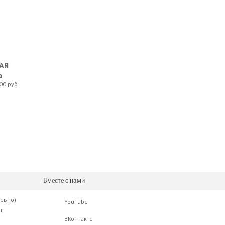
АЯ
а
00 руб
Вместе с нами
невно)
YouTube
ц
ВКонтакте