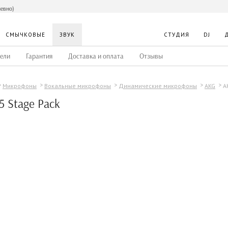
невно)
СМЫЧКОВЫЕ
ЗВУК
СТУДИЯ
DJ
ели
Гарантия
Доставка и оплата
Отзывы
A
Микрофоны
Вокальные микрофоны
Динамические микрофоны
AKG
 Stage Pack