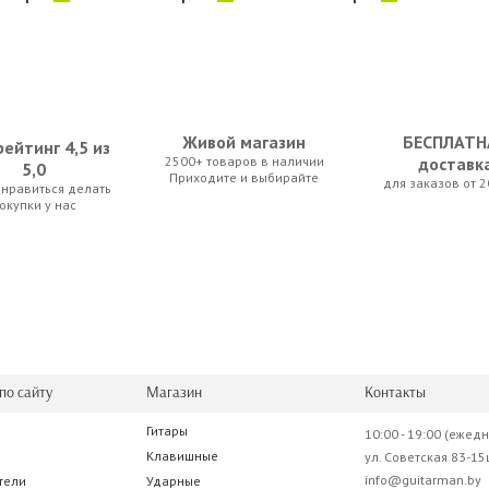
Живой магазин
БЕСПЛАТН
ейтинг 4,5 из
2500+ товаров в наличии
доставк
5,0
Приходите и выбирайте
для заказов от 2
нравиться делать
r VRE-8A
Behringer Xenyx X2442USB
Behringer Eurolive B615D
окупки у нас
50 р.
1 137.50 р.
2 275.00 р.
по сайту
Магазин
Контакты
Гитары
10:00 - 19:00 (ежед
aft EFX8
Soundcraft EFX12
Клавишные
ул. Советская 83-15
info@guitarman.by
тели
Ударные
.50 р.
2 086.00 р.