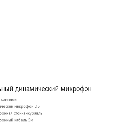
ьный динамический микрофон
 комплект
ический микрофон D5
фонная стойка-журавль
фонный кабель 5м