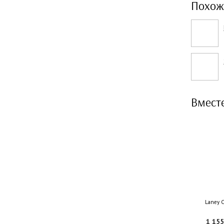
Похож
Вмест
Laney 
1 155