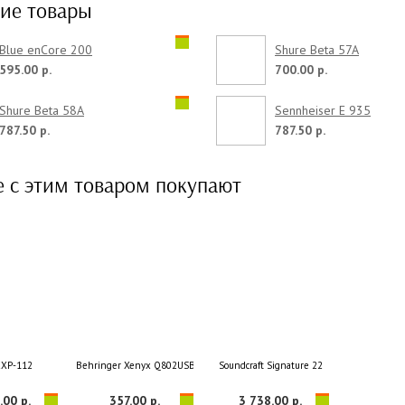
ие товары
Blue enCore 200
Shure Beta 57A
595.00 р.
700.00 р.
Shure Beta 58A
Sennheiser E 935
787.50 р.
787.50 р.
е с этим товаром покупают
CXP-112
Behringer Xenyx Q802USB
Soundcraft Signature 22
.00 р.
357.00 р.
3 738.00 р.