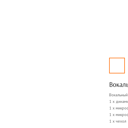
Вокал
Вокальный
1 x динам
1 x микро
1 x микро
1 x чехол