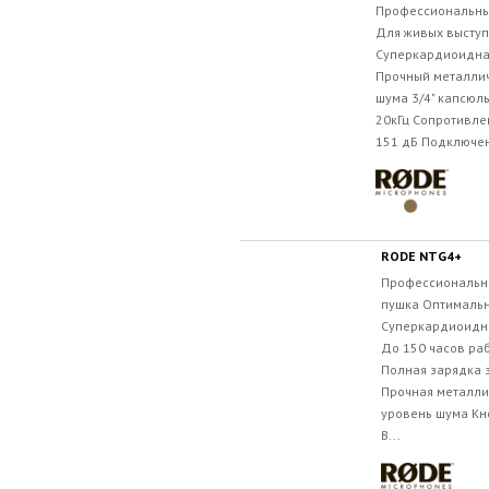
Профессиональны
Для живых выступ
Суперкардиоидна
Прочный металлич
шума 3/4" капсюль
20кГц Сопротивле
151 дБ Подключен
RODE NTG4+
Профессиональн
пушка Оптимальн
Суперкардиоидн
До 150 часов ра
Полная зарядка з
Прочная металли
уровень шума Кн
В...