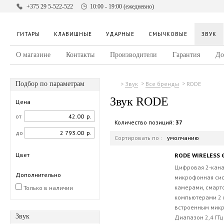
+375 29 5-522-522
10:00 - 19:00 (ежедневно)
ГИТАРЫ
КЛАВИШНЫЕ
УДАРНЫЕ
СМЫЧКОВЫЕ
ЗВУК
О магазине
Контакты
Производители
Гарантия
До
Подбор по параметрам
RODE
Звук
Все бренды
Звук RODE
Цена
от
р.
Количество позиций:
37
до
р.
Сортировать по :
умолчанию
Цвет
RODE WIRELESS G
Цифровая 2-кан
Дополнительно
микрофонная сис
камерами, смарт
Только в наличии
компьютерами 2 
встроенным микр
Звук
Диапазон 2,4 ГГ