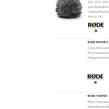
NT5, NT55, NT
для микрофоно
глубиной капсу
Масса: 18...
RODE MICON-5
3-пин XLR ада
MiCon разъемо
Прищепка Размер
RODE TRIPOD
Мини подставка
микрофонов Вр