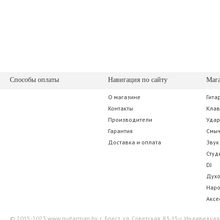
Способы оплаты
Навигация по сайту
Маг
О магазине
Гита
Контакты
Кла
Производители
Уда
Гарантия
Смы
Доставка и оплата
Звук
Студ
DJ
Дух
Нар
Аксе
© 2015-2023 www.guitarman.by. г. Брест, ул. Советская, 83-15ц. Индивид