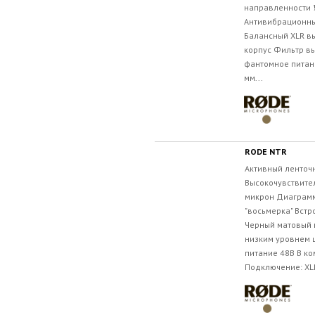
направленности 1
Антивибрационны
Балансный XLR в
корпус Фильтр вы
фантомное питани
мм...
RODE NTR
Активный ленточ
Высокочувствите
микрон Диаграмм
"восьмерка" Вст
Черный матовый 
низким уровнем 
питание 48В В ко
Подключение: XLR