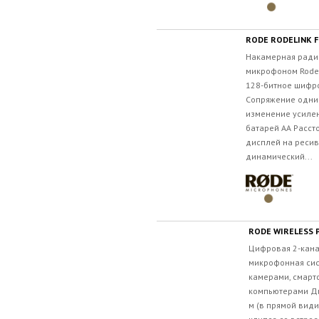
RODE RODELINK 
Накамерная ради
микрофоном Rode L
128-битное шифр
Сопряжение одни
изменение усилен
батарей AA Расст
дисплей на реси
динамический...
RODE WIRELESS 
Цифровая 2-кан
микрофонная сис
камерами, смарт
компьютерами Ди
м (в прямой види