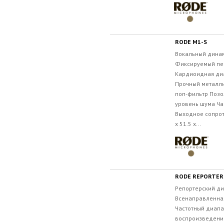
RODE M1-S
Вокальный дина
Фиксируемый пе
Кардиоидная ди
Прочный металли
поп-фильтр Позо
уровень шума Час
Выходное сопрот
x 51.5 x...
RODE REPORTER
Репортерский д
Всенаправленна
Частотный диапа
воспроизведени