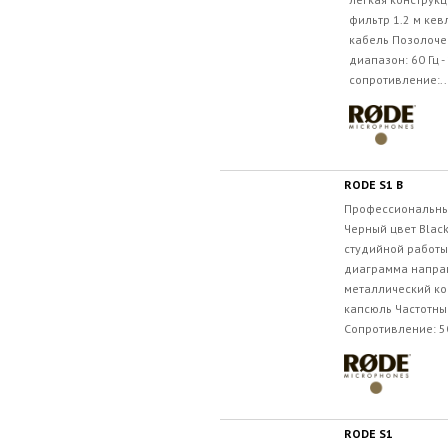
фильтр 1.2 м ке
кабель Позолоче
диапазон: 60 Гц -
сопротивление:..
RODE S1 B
Профессиональны
Черный цвет Blac
студийной работ
диаграмма напра
металлический ко
капсюль Частотный
Сопротивление: 5
RODE S1