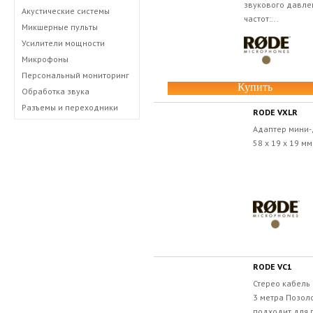
звукового давле
Акустические системы
частот:...
Микшерные пульты
Усилители мощности
Микрофоны
Персональный мониторинг
Купить
Обработка звука
Разъемы и переходники
RODE VXLR
Адаптер мини-д
58 x 19 x 19 мм
RODE VC1
Стерео кабель
3 метра Позол
подходит для 