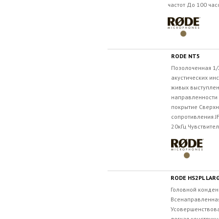
частот До 100 часо
RODE NT5
Позолоченная 1/
акустических инс
живых выступле
направленности
покрытие Сверхн
сопротивления JF
20кГц Чувствитель
RODE HS2PL LAR
Головной конде
Всенаправленна
Усовершенствова
легкая конструк