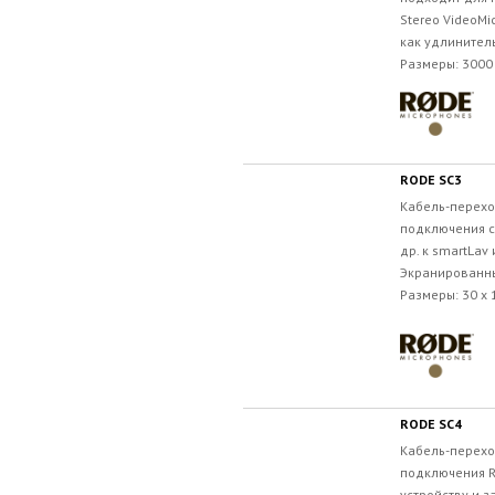
Stereo VideoMi
как удлинител
Размеры: 3000 x
RODE SC3
Кабель-переход
подключения с
др. к smartLav
Экранированн
Размеры: 30 x 1
RODE SC4
Кабель-переход
подключения RO
устройству и з