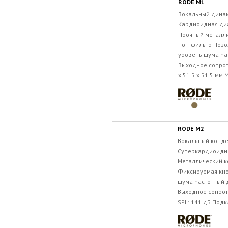
RODE M1
Вокальный дина
Кардиоидная ди
Прочный металли
поп-фильтр Позо
уровень шума Час
Выходное сопрот
x 51.5 x 51.5 мм 
RODE M2
Вокальный конд
Суперкардиоидн
Металлический к
Фиксируемая кно
шума Частотный ди
Выходное сопрот
SPL: 141 дБ Подк