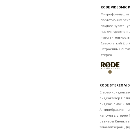
RODE VIDEOMIC 
Микрофон-пушка 
портативных рек
подвес Rycote Ly
низким уровнем 
чувствительност
Сверхлегкий До 7
Встроенный анти
стерео...
RODE STEREO VID
Стерео конденсат
видеокамер Опти
видеосъемок и за
Антивибрационный 
капсули в стерео
размеры Кнопки в
эквалайзером Дву