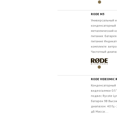
RODE M3
Универсальный и
конденсаторный
металлический к
питания: батарея
питание Индикат
комплекте: ветро
Частотный диапазо
RODE VIDEOMIC 
Конденсаторный 
видеосъемки 0.5
подвес Rycote Ly
батареи 9В Высо
диапазон: 40 Гц -
дБ Масса:...