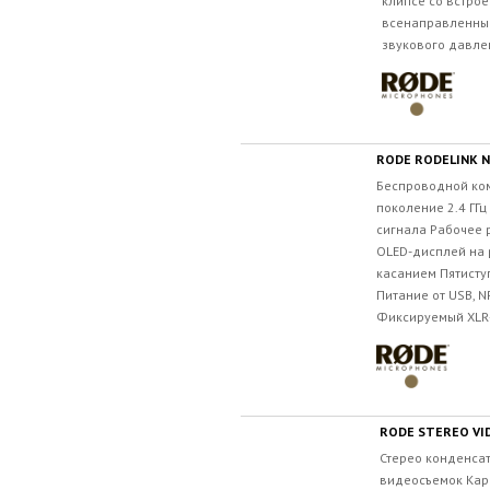
клипсе со встро
всенаправленны
звукового давлен
RODE RODELINK 
Беспроводной ком
поколение 2.4 ГГ
сигнала Рабочее 
OLED-дисплей на
касанием Пятисту
Питание от USB, N
Фиксируемый XLR-
RODE STEREO VI
Стерео конденса
видеосъемок Ка