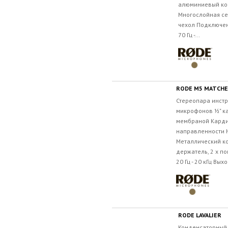
алюминиевый ко
Многослойная се
чехол Подключен
70 Гц -...
RODE M5 MATCHE
Стереопара инст
микрофонов 1⁄2" 
мембраной Кард
направленности 
Металлический ко
держатель, 2 x п
20 Гц - 20 кГц Вы
RODE LAVALIER
Конденсаторный