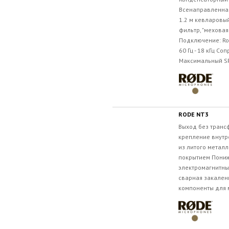
Всенаправленна
1.2 м кевларовый
фильтр, "меховая
Подключение: Ro
60 Гц - 18 кГц С
Максимальный SPL
RODE NT3
Выход без тран
крепление внутр
из литого метал
покрытием Пониж
электромагнитны
сварная закален
компоненты для м