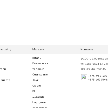
по сайту
Магазин
Контакты
Гитары
10:00 - 19:00 (ежед
Клавишные
ул. Советская 83-15
info@guitarman.by
тели
Ударные
Смычковые
+375 29 5-522
+375 162 50-6
 оплата
Звук
Студия
DJ
Духовые
Народные
Аксессуары