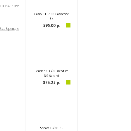
т в наличии
Casio CT-S100 Casiotone
BK
595.00 р.
Все бренды
Fender CD-60 Dread V3
DS Natural
873.25 р.
Sonata F-600 BS