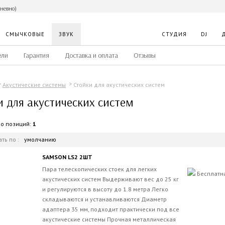
дневно)
СМЫЧКОВЫЕ
ЗВУК
СТУДИЯ
DJ
ели
Гарантия
Доставка и оплата
Отзывы
Стойки для акустических систем
Акустические системы
и для акустических систем
во позиций:
1
ть по :
умолчанию
SAMSON LS2 2ШТ
Пара телескопических стоек для легких
Бесплатн
акустических систем Выдерживают вес до 25 кг
и регулируются в высоту до 1.8 метра Легко
складываются и устанавливаются Диаметр
адаптера 35 мм, подходит практически под все
акустические системы Прочная металлическая