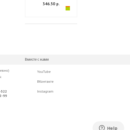
346.50 р.
Вместе с нами
невно)
YouTube
ц
ВКонтакте
-522
Instagram
2-99