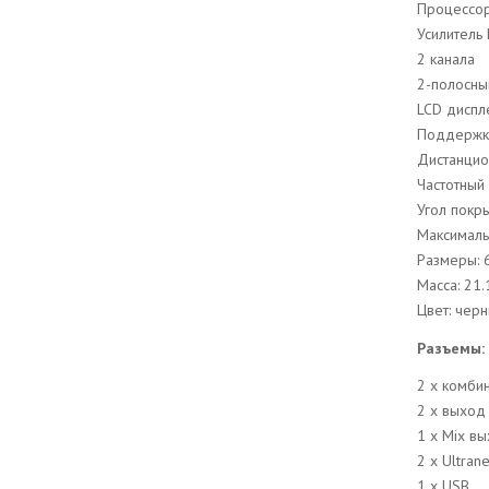
Процессор 
Усилитель 
2 канала
2-полосны
LCD диспл
Поддержка
Дистанцио
Частотный
Угол покры
Максималь
Размеры: 
Масса: 21.
Цвет: чер
Разъемы:
2 x комби
2 x выход 
1 x Mix вы
2 x Ultrane
1 x USB