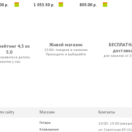
00 р.
1 053.50 р.
805.00 р.
Живой магазин
БЕСПЛАТН
ейтинг 4,5 из
2500+ товаров в наличии
доставк
5,0
Приходите и выбирайте
для заказов от 2
нравиться делать
T Set Band 4
beyerdynamic OPUS 600 T-Set
Samson Q8x
окупки у нас
.00 р.
1 865.50 р.
367.50 р.
по сайту
Магазин
Контакты
Гитары
10:00 - 19:00 (ежед
enyx Q502USB
Behringer Xenyx X1622USB
Клавишные
ул. Советская 83-15