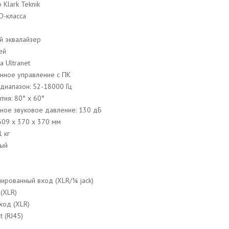
Klark Teknik
D-класса
й эквалайзер
ей
 Ultranet
нное управление с ПК
 диапазон: 52-18000 Гц
тия: 80° x 60°
ное звуковое давление: 130 дБ
609 x 370 x 370 мм
1 кг
ный
нированный вход (XLR/
¼
j
ack
)
(XLR)
ход (XLR)
t (RJ45)