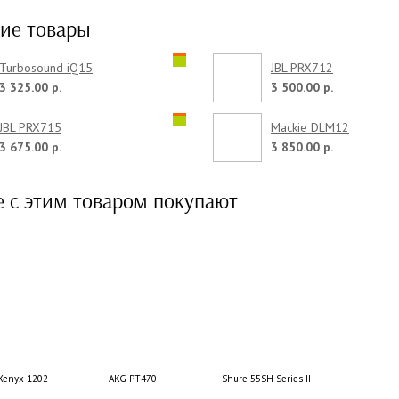
ие товары
Turbosound iQ15
JBL PRX712
3 325.00 р.
3 500.00 р.
JBL PRX715
Mackie DLM12
3 675.00 р.
3 850.00 р.
е с этим товаром покупают
Xenyx 1202
AKG PT470
Shure 55SH Series II