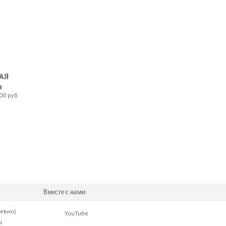
АЯ
а
00 руб
Вместе с нами
невно)
YouTube
ц