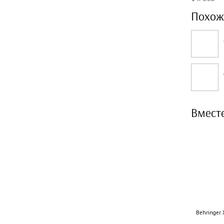
Похож
Вмест
Behringer 