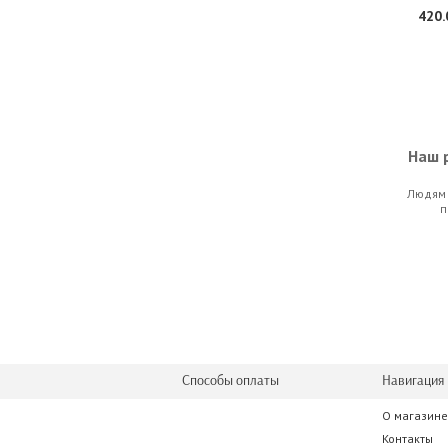
420.
Наш р
Людям 
AKG PR4500 P
п
4 228
Способы оплаты
Навигация 
О магазине
Behringer X
Контакты