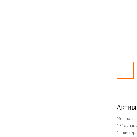
Активн
Мощность:
12" динам
1" твиттер