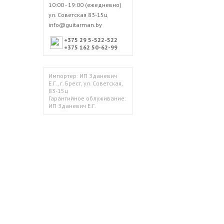
10:00 - 19:00 (ежедневно)
ул. Советская 83-15ц
info@guitarman.by
+375 29 5-522-522
+375 162 50-62-99
Импортер: ИП Зданевич
Е.Г., г. Брест, ул. Советская,
83-15ц
Гарантийное облуживание:
ИП Зданевич Е.Г.