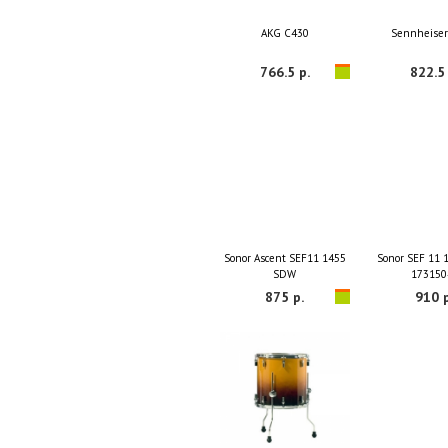
AKG C430
Sennheiser
766.5 р.
822.5 
Sonor Ascent SEF11 1455
Sonor SEF 11
SDW
173150
875 р.
910 р