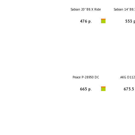
Sabian 20'' B8 X Ride
Sabian 14'' B8
476 р.
553 р
Peace P-28950 DC
AKG D112
665 р.
675.5 