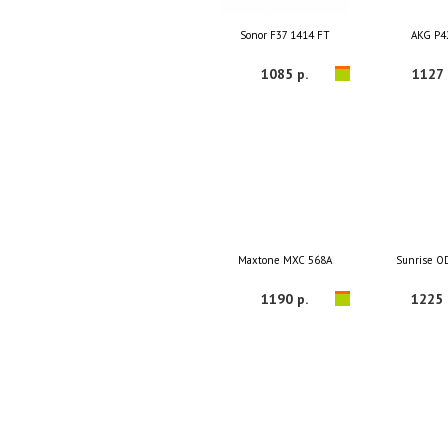
Sonor F37 1414 FT
AKG P4
1085 р.
1127 
Maxtone MXC 568A
Sunrise O
1190 р.
1225 