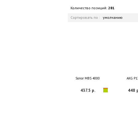
Количество позиций:
281
Сортировать по :
умолчанию
Sonor MBS 4000
AKG P1
437.5 р.
448 р