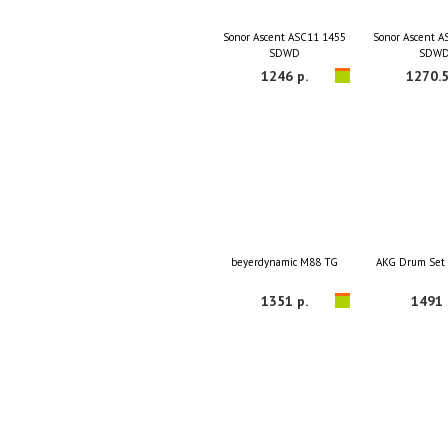
Sonor Ascent ASC11 1455
Sonor Ascent 
SDWD
SDW
1246 р.
1270.5
beyerdynamic M88 TG
AKG Drum Set 
1351 р.
1491 