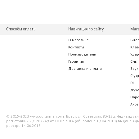
Способы оплаты
Навигация по сайту
Маг
О магазине
Гита
Контакты
Кла
Производители
Уда
Гарантия
Смы
Доставка и оплата
Звук
Студ
DJ
Дух
Нар
Аксе
© 2015-2023 www.guitarman.by. г. Брест, ул. Советская, 83-15ц. Индивид
регистрации 291287249 от 10.02.2014 (обновлено 19.04.2018) выдано Адм
реестре 14.06.2018.