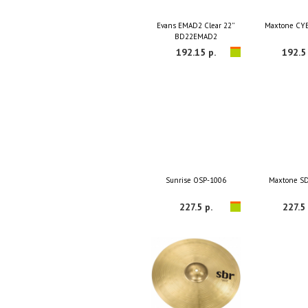
Evans EMAD2 Clear 22''
Maxtone CY
BD22EMAD2
192.15 р.
192.5 
Sunrise OSP-1006
Maxtone S
227.5 р.
227.5 