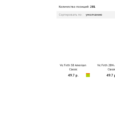
Количество позиций:
281
Сортировать по :
умолчанию
Vic Firth 5B American
Vic Firth 2BN
Classic
Classi
49.7 р.
49.7 