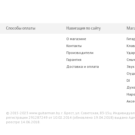
Способы оплаты
Навигация по сайту
Маг
О магазине
Гита
Контакты
Кла
Производители
Уда
Гарантия
Смы
Доставка и оплата
Звук
Студ
DJ
Дух
Нар
Аксе
© 2015-2023 www.guitarman.by. г. Брест, ул. Советская, 83-15ц. Индивид
регистрации 291287249 от 10.02.2014 (обновлено 19.04.2018) выдано Адм
реестре 14.06.2018.