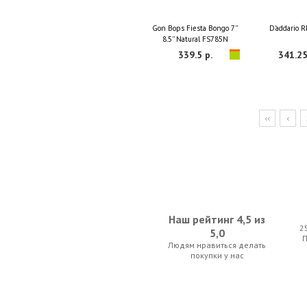
Gon Bops Fiesta Bongo 7''
D'addario 
8.5'' Natural FS785N
339.5 р.
341.25
<<
<
Наш рейтинг 4,5 из
2
5,0
Людям нравиться делать
покупки у нас