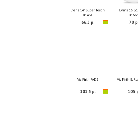
Evans 14" Super Tough
Evans 16 G1
B14ST
B16G
66.5 р.
70 р
Vic Firth PAD6
Vic Firth BJR 
101.5 р.
105 р