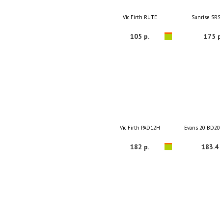
Vic Firth RUTE
Sunrise SR
105 р.
175 р
Vic Firth PAD12H
Evans 20 BD
182 р.
183.4 