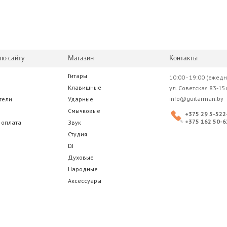
по сайту
Магазин
Контакты
Гитары
10:00 - 19:00 (ежед
Клавишные
ул. Советская 83-15
info@guitarman.by
тели
Ударные
Смычковые
+375 29 5-522
+375 162 50-6
 оплата
Звук
Студия
DJ
Духовые
Народные
Аксессуары
 Советская, 83-15ц. Индивидуальный предприниматель Зданевич Евгений Григор
лено 19.04.2018) выдано Администрацией Московского района г. Бреста. Инте