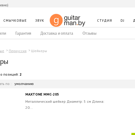
невно)
СМЫЧКОВЫЕ
ЗВУК
СТУДИЯ
DJ
ели
Гарантия
Доставка и оплата
Отзывы
Шейкеры
ые
Перкуссия
еры
во позиций:
2
ть по :
умолчанию
MAXTONE MMC-205
Металлический шейкер Диаметр: 5 см Длина:
20...