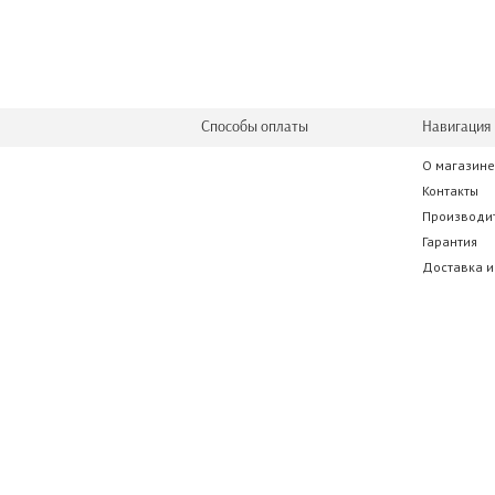
Способы оплаты
Навигация 
О магазине
Контакты
Производи
Гарантия
Доставка и
© 2015-2023 www.guitarman.by. г. Брест, ул.
регистрации 291287249 от 10.02.2014 (обнов
реестре 14.06.2018.