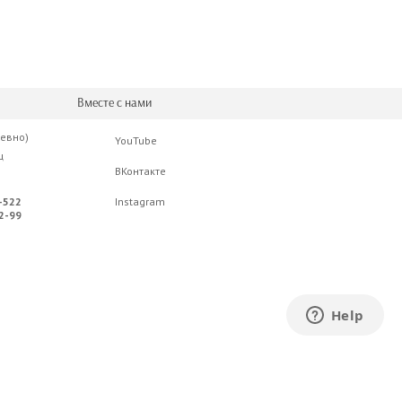
Вместе с нами
невно)
YouTube
ц
ВКонтакте
-522
Instagram
2-99
ьевич. УНП 291287249. Свидетельство о
рнет-магазин зарегистрирован в Торговом