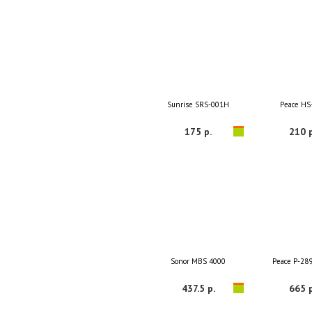
Sunrise SRS-001H
Peace HS
175 р.
210 р
Sonor MBS 4000
Peace P-28
437.5 р.
665 р