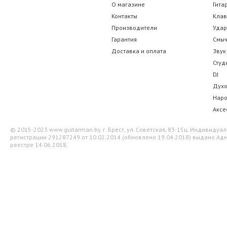
О магазине
Гита
Контакты
Кла
Производители
Уда
Гарантия
Смы
Доставка и оплата
Звук
Студ
DJ
Дух
Нар
Аксе
© 2015-2023 www.guitarman.by. г. Брест, ул. Советская, 83-15ц. Индивид
регистрации 291287249 от 10.02.2014 (обновлено 19.04.2018) выдано Адм
реестре 14.06.2018.