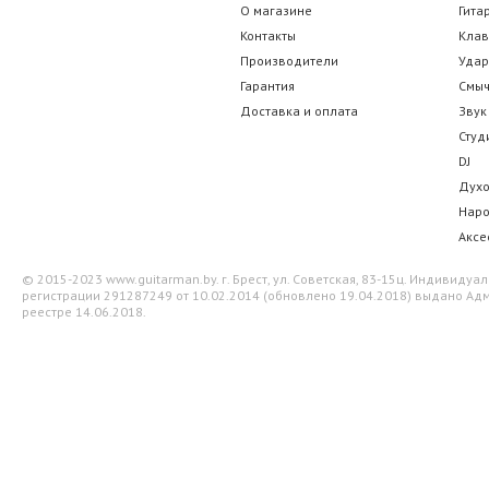
О магазине
Гита
Контакты
Кла
Производители
Уда
Гарантия
Смы
Доставка и оплата
Звук
Студ
DJ
Дух
Нар
Аксе
© 2015-2023 www.guitarman.by. г. Брест, ул. Советская, 83-15ц. Индивид
регистрации 291287249 от 10.02.2014 (обновлено 19.04.2018) выдано Адм
реестре 14.06.2018.