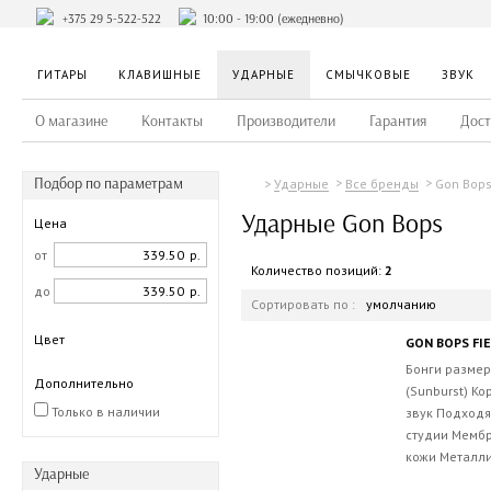
+375 29 5-522-522
10:00 - 19:00 (ежедневно)
ГИТАРЫ
КЛАВИШНЫЕ
УДАРНЫЕ
СМЫЧКОВЫЕ
ЗВУК
О магазине
Контакты
Производители
Гарантия
Дост
Подбор по параметрам
Gon Bop
Ударные
Все бренды
Ударные Gon Bops
Цена
от
р.
Количество позиций:
2
до
р.
Сортировать по :
умолчанию
Цвет
Бонги размеро
Дополнительно
(Sunburst) Ко
Только в наличии
звук Подходя
студии Мембр
кожи Металли
Ударные