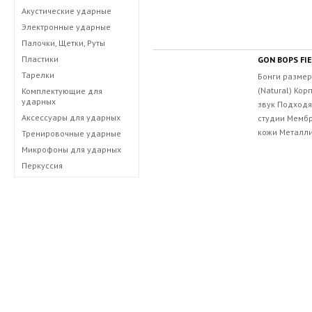
Акустические ударные
Электронные ударные
Палочки, Щетки, Руты
Пластики
Тарелки
Бонги размеро
(Natural) Кор
Комплектующие для
ударных
звук Подходя
Аксессуары для ударных
студии Мембр
кожи Металли
Тренировочные ударные
Микрофоны для ударных
Перкуссия