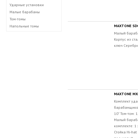
Ударные установки
Малые барабаны
Том-томы
MAXTONE SD
Напольные томы
Малый барабан
Корпус из ст
ключ Серебри
MAXTONE MX
Комплект уда
барабанщиков 
10" Том-том: 1
Малый барабан
комплекте: 1 
Стойка Hi-hat