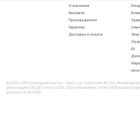
О магазине
Гита
Контакты
Кла
Производители
Уда
Гарантия
Смы
Доставка и оплата
Звук
Студ
DJ
Дух
Нар
Аксе
© 2015-2023 www.guitarman.by. г. Брест, ул. Советская, 83-15ц. Индивид
регистрации 291287249 от 10.02.2014 (обновлено 19.04.2018) выдано Адм
реестре 14.06.2018.