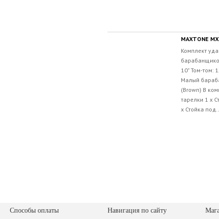
MAXTONE MX
Комплект уда
барабанщиков 
10" Том-том: 1
Малый барабан
(Brown) В ком
тарелки 1 x С
x Стойка под..
Способы оплаты
Навигация по сайту
Маг