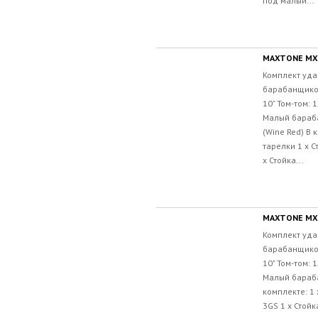
под малый...
MAXTONE MX
Комплект уда
барабанщиков 
10" Том-том: 1
Малый барабан
(Wine Red) В 
тарелки 1 x С
x Стойка...
MAXTONE MX
Комплект уда
барабанщиков 
10" Том-том: 1
Малый барабан
комплекте: 1 
3GS 1 x Стойк