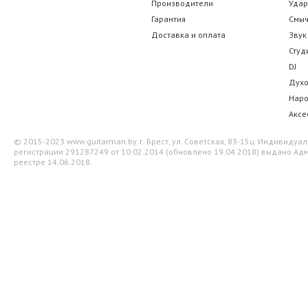
Производители
Уда
465.50 р.
731.50
Гарантия
Смы
Доставка и оплата
Звук
Студ
DJ
Дух
Нар
Аксе
© 2015-2023 www.guitarman.by. г. Брест, ул. Советская, 83-15ц. Индивид
регистрации 291287249 от 10.02.2014 (обновлено 19.04.2018) выдано Адм
реестре 14.06.2018.