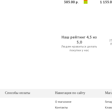
385.00 р.
1 155.0
Наш рейтинг 4,5 из
2
5,0
Людям нравиться делать
Blue Yeticaster
beyerdynamic D
покупки у нас
1 417.50 р.
1 081.5
Способы оплаты
Навигация по сайту
Маг
О магазине
Гита
IsoAcoustics ISO-L8R130
Blue Yeti W
Контакты
Кла