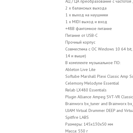
АЦ / ЦА преобразование с частотой 
2 х балансных выхода
1 х выход на наушники
1 х MIDI выход и вход
+48В фантомное питание
Питание от USB-C
Прочный корпус
Совместима с ОС Windows 10 64 bit,
14 и выше)
В комплекте музыкальное ПО:
Ableton Live Lite
Softube Marshall Plexi Classic Amp 
Celemony Melodyne Essential
Relab LX480 Essentials
Plugin Alliance Ampeg SVT-VR Classic
Brainworx bx_tuner and Brainworx bx
UJAM Virtual Drummer DEEP and Virtu
Spitfire LABS
Размеры: 145x130x50 мм
Масса: 550 г