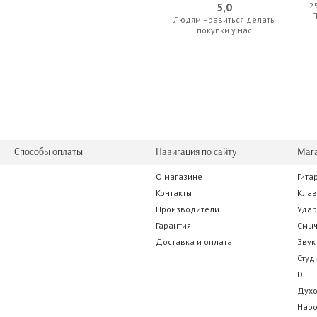
5,0
2
Людям нравиться делать
AKG K271 MKII
Behringer U-Ph
покупки у нас
584.50 р.
357.00
Способы оплаты
Навигация по сайту
Маг
О магазине
Гита
Focusrite iTrack Solo Lightning
AKG K240 
Контакты
Кла
Производители
Уда
563.50 р.
357.00
Гарантия
Смы
Доставка и оплата
Звук
Студ
DJ
Дух
Нар