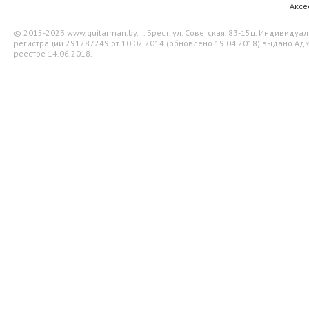
Аксе
© 2015-2023 www.guitarman.by. г. Брест, ул. Советская, 83-15ц. Индивид
регистрации 291287249 от 10.02.2014 (обновлено 19.04.2018) выдано Адм
реестре 14.06.2018.