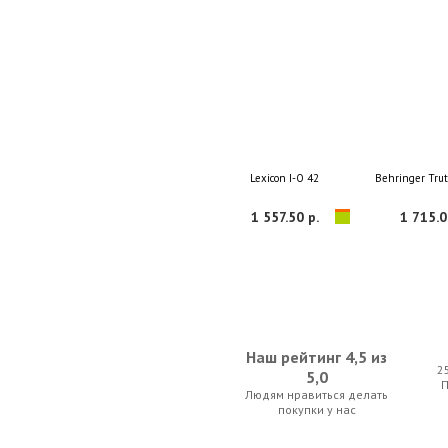
Lexicon I-O 42
Behringer Tru
1 557.50 р.
1 715.0
Наш рейтинг 4,5 из
2
5,0
Людям нравиться делать
PreSonus AudioBox iTwo
Behringer U-Ph
покупки у нас
577.50 р.
357.00