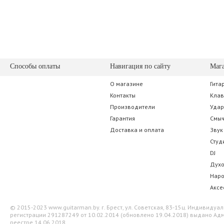
Способы оплаты
Навигация по сайту
Маг
О магазине
Гита
beyerdynamic EDT 770 V
M-Audio
Контакты
Кла
Производители
Уда
115.50 р.
210.00
Гарантия
Смы
Доставка и оплата
Звук
Студ
DJ
Дух
Нар
Аксе
© 2015-2023 www.guitarman.by. г. Брест, ул. Советская, 83-15ц. Индивид
регистрации 291287249 от 10.02.2014 (обновлено 19.04.2018) выдано Адм
реестре 14.06.2018.