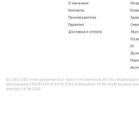
О магазине
Гита
Контакты
Кла
Производители
Уда
Гарантия
Смы
Доставка и оплата
Звук
Студ
DJ
Дух
Нар
Аксе
© 2015-2023 www.guitarman.by. г. Брест, ул. Советская, 83-15ц. Индивид
регистрации 291287249 от 10.02.2014 (обновлено 19.04.2018) выдано Адм
реестре 14.06.2018.