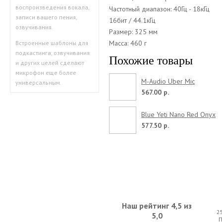
воспроизведения вокала,
Частотный диапазон: 40Гц - 18кГц
записи вашего пения,
16бит / 44.1кГц
озвучивания.
Размер: 325 мм
Масса: 460 г
Встроенные шаблоны для
подкастинга, озвучивания
Похожие товары
и других целей сделают
микрофон еще более
M-Audio Uber Mic
универсальным.
567.00 р.
Blue Yeti Nano Red Onyx
577.50 р.
Наш рейтинг 4,5 из
2
5,0