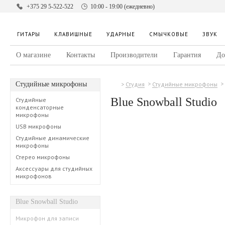
+375 29 5-522-522
10:00 - 19:00 (ежедневно)
ГИТАРЫ
КЛАВИШНЫЕ
УДАРНЫЕ
СМЫЧКОВЫЕ
ЗВУК
О магазине
Контакты
Производители
Гарантия
До
Студийные микрофоны
Студия
Студийные микрофоны
Blue Snowball Studio
Студийные
конденсаторные
микрофоны
USB микрофоны
Студийные динамические
микрофоны
Стерео микрофоны
Аксессуары для студийных
микрофонов
Blue Snowball Studio
Микрофон для записи