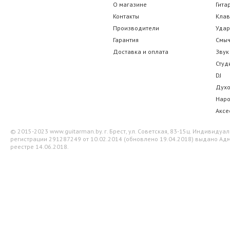
О магазине
Гита
Контакты
Кла
Производители
Уда
Гарантия
Смы
Доставка и оплата
Звук
Студ
DJ
Дух
Нар
Аксе
© 2015-2023 www.guitarman.by. г. Брест, ул. Советская, 83-15ц. Индивид
регистрации 291287249 от 10.02.2014 (обновлено 19.04.2018) выдано Адм
реестре 14.06.2018.