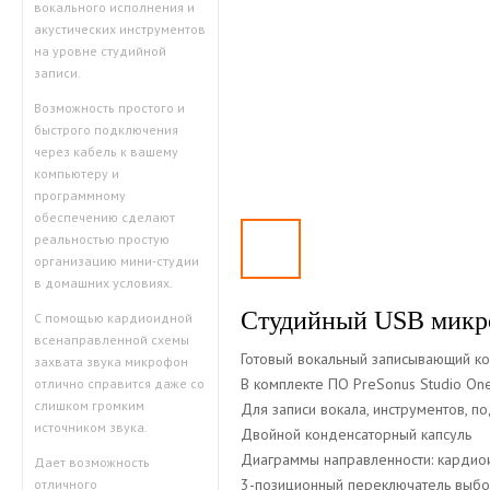
вокального исполнения и
акустических инструментов
на уровне студийной
записи.
Возможность простого и
быстрого подключения
через кабель к вашему
компьютеру и
программному
обеспечению сделают
реальностью простую
организацию мини-студии
в домашних условиях.
Студийный USB мик
С помощью кардиоидной
всенаправленной схемы
Готовый вокальный записывающий к
захвата звука микрофон
В комплекте ПО PreSonus Studio One 
отлично справится даже со
слишком громким
Для записи вокала, инструментов, по
источником звука.
Двойной конденсаторный капсуль
Диаграммы направленности: кардио
Дает возможность
3-позиционный переключатель выбо
отличного