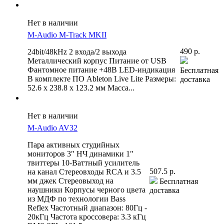
Нет в наличии
M-Audio M-Track MKII
490 р.
24bit/48kHz
2 входа/2 выхода
Металлический корпус Питание от USB
Фантомное питание +48В LED-индикация
Бесплатная
В комплекте ПО Ableton Live Lite Размеры:
доставка
52.6 x 238.8 x 123.2 мм Масса...
Нет в наличии
M-Audio AV32
Пара активных студийных
мониторов 3" НЧ динамики 1"
твиттеры 10-Ваттный усилитель
507.5 р.
на канал Стереовходы RCA и 3.5
мм джек Стереовыход на
Бесплатная
наушники Корпусы черного цвета
доставка
из МДФ по технологии Bass
Reflex Частотный диапазон: 80Гц -
20кГц Частота кроссовера: 3.3 кГц