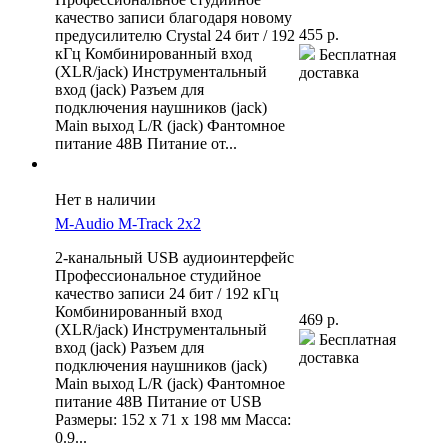
качество записи благодаря новому
455 р.
предусилителю Crystal 24 бит / 192
кГц Комбинированный вход
Бесплатная
(XLR/jack) Инструментальный
доставка
вход (jack) Разъем для
подключения наушников (jack)
Main выход L/R (jack) Фантомное
питание 48В Питание от...
Нет в наличии
M-Audio M-Track 2x2
2-канальный USB аудиоинтерфейс
Профессиональное студийное
качество записи 24 бит / 192 кГц
Комбинированный вход
469 р.
(XLR/jack) Инструментальный
Бесплатная
вход (jack) Разъем для
доставка
подключения наушников (jack)
Main выход L/R (jack) Фантомное
питание 48В Питание от USB
Размеры: 152 x 71 x 198 мм Масса:
0.9...