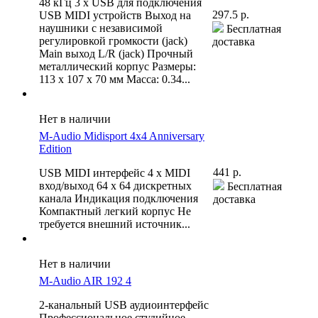
48 кГц 3 x USB для подключения
297.5 р.
USB MIDI устройств Выход на
наушники с независимой
Бесплатная
регулировкой громкости (jack)
доставка
Мain выход L/R (jack) Прочный
металлический корпус Размеры:
113 x 107 x 70 мм Масса: 0.34...
Нет в наличии
M-Audio Midisport 4x4 Anniversary
Edition
441 р.
USB MIDI интерфейс 4 x MIDI
вход/выход 64 x 64 дискретных
Бесплатная
канала Индикация подключения
доставка
Компактный легкий корпус Не
требуется внешний источник...
Нет в наличии
M-Audio AIR 192 4
2-канальный USB аудиоинтерфейс
Профессиональное студийное