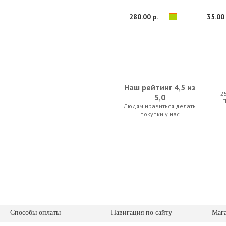
280.00 р.
35.00 
Наш рейтинг 4,5 из
2
5,0
Людям нравиться делать
Thomastik Dominant 133W Light 4/4
Euphony гранен
покупки у нас
280.00 р.
122.50
Способы оплаты
Навигация по сайту
Маг
Alice A704
Kapaier 630 KP