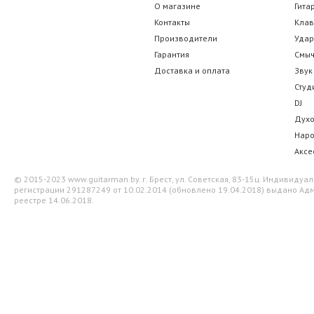
О магазине
Гита
Контакты
Кла
24.50 р.
52.50 
Производители
Уда
Гарантия
Смы
Доставка и оплата
Звук
Студ
DJ
Дух
Нар
Аксе
© 2015-2023 www.guitarman.by. г. Брест, ул. Советская, 83-15ц. Индивид
регистрации 291287249 от 10.02.2014 (обновлено 19.04.2018) выдано Адм
реестре 14.06.2018.