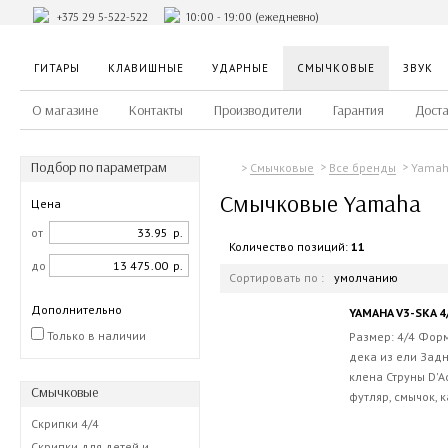
+375 29 5-522-522
10:00 - 19:00 (ежедневно)
ГИТАРЫ
КЛАВИШНЫЕ
УДАРНЫЕ
СМЫЧКОВЫЕ
ЗВУК
О магазине
Контакты
Производители
Гарантия
Доста
Подбор по параметрам
Yama
Смычковые
Все бренды
Смычковые Yamaha
Цена
от
р.
Количество позиций:
11
до
р.
Сортировать по :
умолчанию
Дополнительно
YAMAHA V3-SKA 4
Только в наличии
Размер: 4/4 Форм
дека из ели Задн
клена Струны D'A
Смычковые
футляр, смычок, к
Скрипки 4/4
Скрипки для детей и