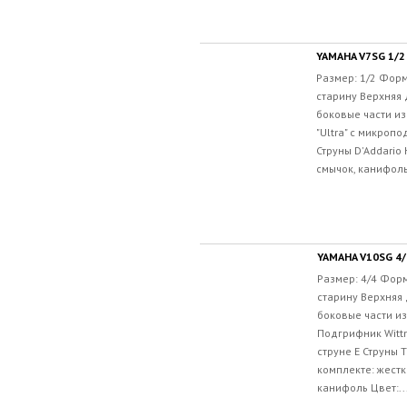
YAMAHA V7SG 1/2
Размер: 1/2 Форм
старину Верхняя 
боковые части из
"Ultra" с микроп
Струны D'Addario 
смычок, канифоль 
YAMAHA V10SG 4/
Размер: 4/4 Форм
старину Верхняя 
боковые части из
Подгрифник Witt
струне E Струны 
комплекте: жестк
канифоль Цвет:..