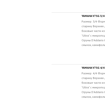
YAMAHA V7SG 3/4
Размер: 3/4 Форм
старину Верхняя 
боковые части из
"Ultra" с микроп
Струны D'Addario 
смычок, канифоль 
YAMAHA V7SG 4/4
Размер: 4/4 Форм
старину Верхняя 
боковые части из
"Ultra" с микроп
Струны D'Addario 
смычок, канифоль 