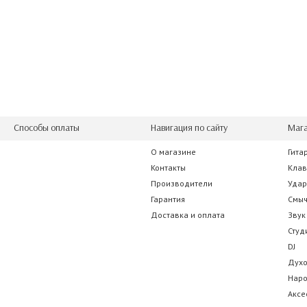
Способы оплаты
Навигация по сайту
Мага
О магазине
Гита
Контакты
Кла
Производители
Уда
Гарантия
Смы
Доставка и оплата
Звук
Студ
DJ
Дух
Нар
Аксе