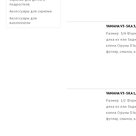
подростков
Аксессуары для скрипки
Аксессуары для
виолончели
YAMAHA V3-SKA 3
Размер: 3/4 Форм
дека из ели Задн
клена Струны D'A
футляр, смычок, к
YAMAHA V3-SKA 1
Размер: 1/2 Форм
дека из ели Задн
клена Струны D'A
футляр, смычок, к