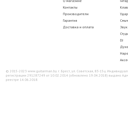
О магазине
Гита
Контакты
Кла
Производители
Уда
Гарантия
Смы
Доставка и оплата
Звук
Студ
DJ
Дух
Нар
Аксе
© 2015-2023 www.guitarman.by. г. Брест, ул. Советская, 83-15ц. Индивид
регистрации 291287249 от 10.02.2014 (обновлено 19.04.2018) выдано Адм
реестре 14.06.2018.