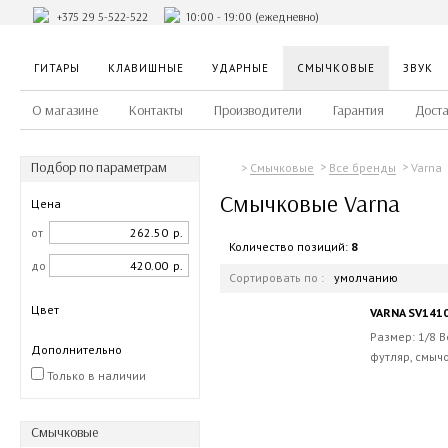
+375 29 5-522-522
10:00 - 19:00 (ежедневно)
ГИТАРЫ
КЛАВИШНЫЕ
УДАРНЫЕ
СМЫЧКОВЫЕ
ЗВУК
О магазине
Контакты
Производители
Гарантия
Доста
Подбор по параметрам
Varna
Смычковые
Все бренды
Смычковые Varna
Цена
от
р.
Количество позиций:
8
до
р.
Сортировать по :
умолчанию
Цвет
VARNA SV1410
Размер: 1/8 
Дополнительно
футляр, смычо
Только в наличии
Смычковые