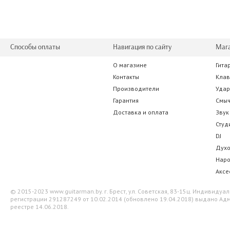
Способы оплаты
Навигация по сайту
Маг
О магазине
Гита
Контакты
Кла
Производители
Уда
Гарантия
Смы
Доставка и оплата
Звук
Студ
DJ
Дух
Нар
Аксе
© 2015-2023 www.guitarman.by. г. Брест, ул. Советская, 83-15ц. Индивид
регистрации 291287249 от 10.02.2014 (обновлено 19.04.2018) выдано Адм
реестре 14.06.2018.