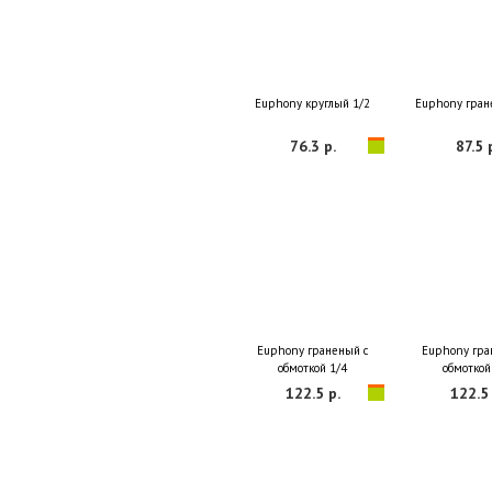
Euphony круглый 1/2
Euphony гран
76.3 р.
87.5 
Euphony граненый с
Euphony гра
обмоткой 1/4
обмоткой
122.5 р.
122.5 