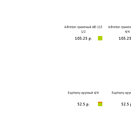
A.Breton граненый AB-113
A.Breton гране
1/2
4/4
103.25 р.
103.25
Euphony круглый 4/4
Euphony кру
52.5 р.
52.5 