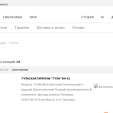
невно)
СМЫЧКОВЫЕ
ЗВУК
СТУДИЯ
DJ
тели
Гарантия
Доставка и оплата
Отзывы
Баяны
дные
во позиций:
18
ть по :
умолчанию
ТУЛЬСКАЯ ГАРМОНЬ "ТУЛА" БН-51
Модель 77/46×80-II Детский Ученический 5-
Бесплатн
рядный Двухголосный Готовый аккомпанемент В
комплекте: футляр, ремень Размеры:
418×206×370 мм Масса: 6 кг Сделано...