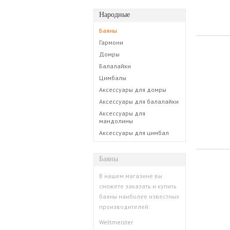
Народные
Баяны
Гармони
Домры
Балалайки
Цимбалы
Аксессуары для домры
Аксессуары для балалайки
Аксессуары для
мандолины
Аксессуары для цимбал
Баяны
​В нашем магазине вы
сможете заказать и купить
баяны наиболее известных
производителей:
Weltmeister