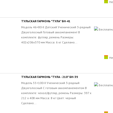
Не
ТУЛЬСКАЯ ГАРМОНЬ "ТУЛА" БН-41
Модель 46×80-II Детский Ученический 3-рядный
Бесплатн
Двухголосный Готовый аккомпанемент В
комплекте: футляр, ремень Размеры:
402х206х370 мм Масса: 6 кг Сделано...
Не
ТУЛЬСКАЯ ГАРМОНЬ "ТУЛА - 210" БН-39
Модель 55×100-II Ученический 3-рядный
Бесплатн
Двухголосный С готовым аккомпанементом В
комплекте: чехол/футляр, ремень Размеры: 397 х
212 х 408 мм Масса: 8 кг Цвет: черный
Сделано...