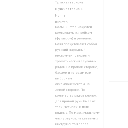
Тульская гармонь
Шуйская гармонь
Hohner
Юпитер
Большинство моделей
комплектуются кейсом
(футляром) и ремнями.
Баян представляет собой
русский народный
инструмент с полным
хроматическим звуковым
рядом на правой стороне,
басами и готовым или
выборным
аккомпанементом на
левой стороне. По
количеству рядов кнопок
для правой руки бывают
трех-, четырех- и пяти
рядные. По максимальному
числу звуков, издаваемых
инструментом зараз