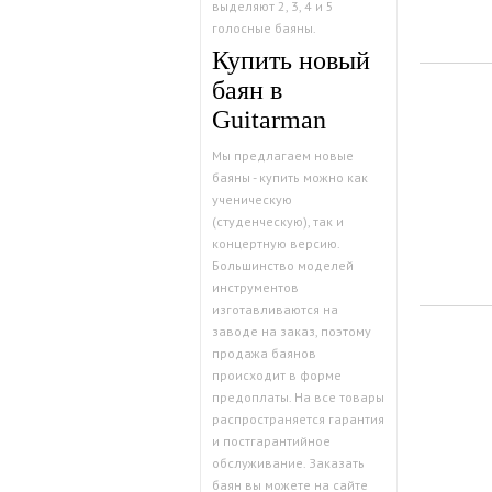
выделяют 2, 3, 4 и 5
голосные баяны.
Купить новый
баян в
Guitarman
Мы предлагаем новые
баяны - купить можно как
ученическую
(студенческую), так и
концертную версию.
Большинство моделей
инструментов
изготавливаются на
заводе на заказ, поэтому
продажа баянов
происходит в форме
предоплаты. На все товары
распространяется гарантия
и постгарантийное
обслуживание. Заказать
баян вы можете на сайте