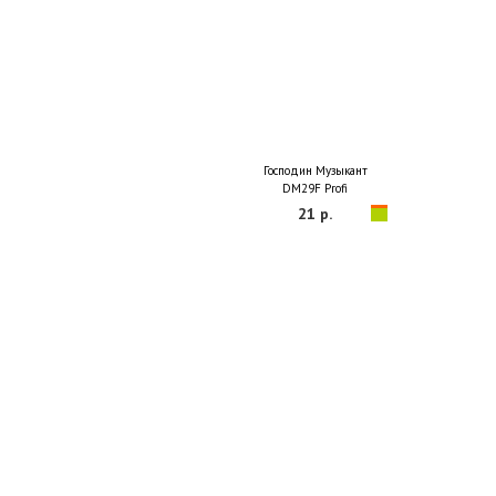
Господин Музыкант
DM29F Profi
21 р.