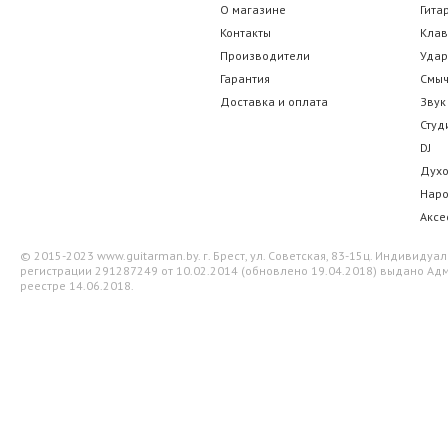
О магазине
Гита
Контакты
Кла
Производители
Уда
Гарантия
Смы
Доставка и оплата
Звук
Студ
DJ
Дух
Нар
Аксе
© 2015-2023 www.guitarman.by. г. Брест, ул. Советская, 83-15ц. Индивид
регистрации 291287249 от 10.02.2014 (обновлено 19.04.2018) выдано Адм
реестре 14.06.2018.