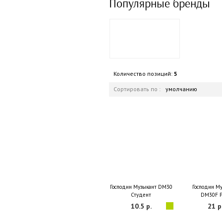
Популярные бренды
Количество позиций:
5
Сортировать по :
умолчанию
Господин Музыкант DM30
Господин М
Студент
DM30F P
10.5 р.
21 р