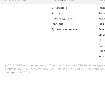
О магазине
Гита
Контакты
Кла
Производители
Уда
Гарантия
Смы
Доставка и оплата
Звук
Студ
DJ
Дух
Нар
Аксе
© 2015-2023 www.guitarman.by. г. Брест, ул. Советская, 83-15ц. Индивид
регистрации 291287249 от 10.02.2014 (обновлено 19.04.2018) выдано Адм
реестре 14.06.2018.