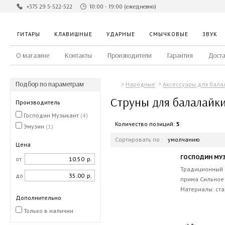
+375 29 5-522-522
10:00 - 19:00 (ежедневно)
ГИТАРЫ
КЛАВИШНЫЕ
УДАРНЫЕ
СМЫЧКОВЫЕ
ЗВУК
О магазине
Контакты
Производители
Гарантия
Доста
Подбор по параметрам
Народные
Аксессуары для бала
Струны для балалайк
Производитель
Господин Музыкант
(4)
Количество позиций:
5
Эмузин
(1)
Сортировать по :
умолчанию
Цена
ГОСПОДИН МУЗ
от
р.
Традиционный 
до
р.
прима Сильное 
Материалы: ста
Дополнительно
Только в наличии