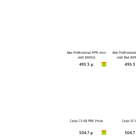
Akai Professional MPK mini
Akai Profession
mkII (MINI2)
mkII Red (MI
493.5 р.
493.5 
Casio CS-68 PBK Privia
Casio SC
504.7 р.
504.7 