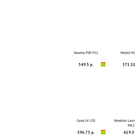
Yamaha PSR-F51
Medeli M
549.5 р.
571.31
Casio LK-120
Novation Lau
MK2
596.75 р.
619.5 