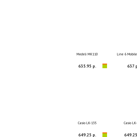
Medeli MK110
Line 6 Mobile
635.95 р.
637 р
Casio LK-135
Casio LK
649.25 р.
649.25