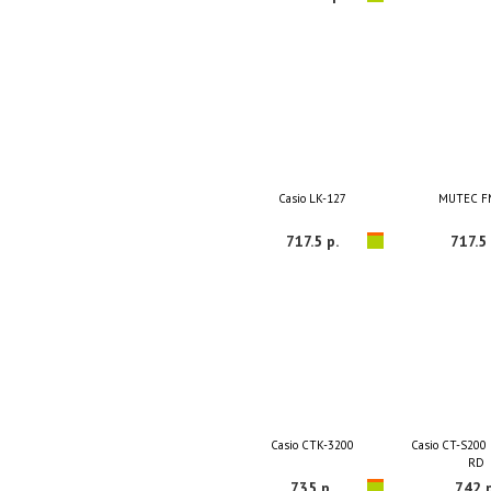
Casio LK-127
MUTEC F
717.5 р.
717.5 
Casio CTK-3200
Casio CT-S200 
RD
735 р.
742 р