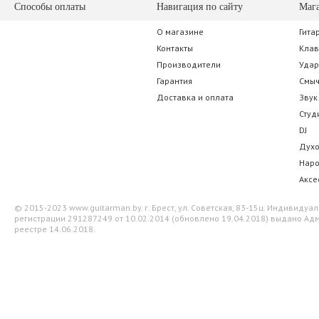
Способы оплаты
Навигация по сайту
Маг
О магазине
Гита
Контакты
Кла
Производители
Уда
Гарантия
Смы
Доставка и оплата
Звук
Студ
DJ
Дух
Нар
Аксе
© 2015-2023 www.guitarman.by. г. Брест, ул. Советская, 83-15ц. Индивид
регистрации 291287249 от 10.02.2014 (обновлено 19.04.2018) выдано Адм
реестре 14.06.2018.