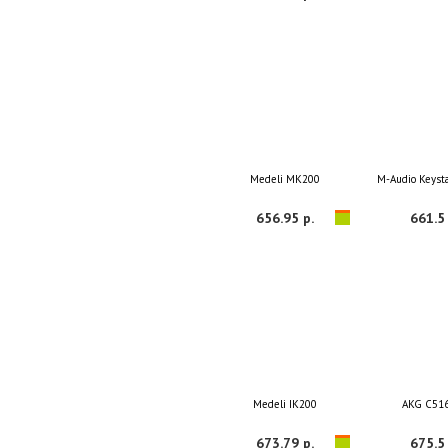
Medeli MK200
M-Audio Keysta
656.95 р.
661.5 
Medeli IK200
AKG C51
673.79 р.
675.5 