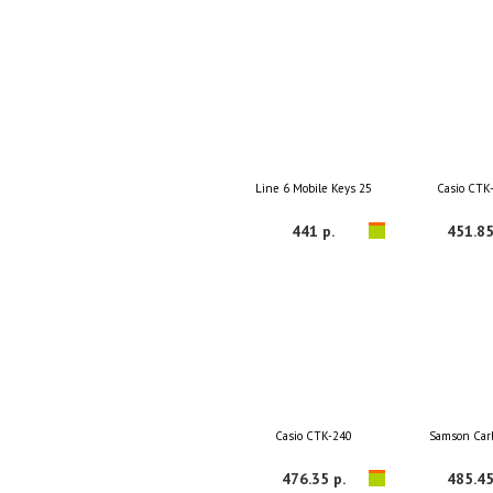
Line 6 Mobile Keys 25
Casio CTK
441 р.
451.85
Casio CTK-240
Samson Car
476.35 р.
485.45