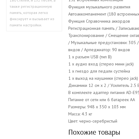
180 стилей, и 152 песен, а
Функция музыкального развития
также регистрационную
память, которая легко
Автоаккомпанемент (180 встроенных
фиксирует и вызывает из
Функция Справочника аккордов
памяти настройки.
Регистрационная память / Записыва
Транспонирование / Смещение октав
/
Музыкальные предустановки: 305 
видов /
Арпеджиатор: 90 видов
1 x разъем USB (тип B)
1 x аудио вход (стерео мини jack)
1 x гнездо для педали сустейна
1 x выход на наушники (стерео jack)
Динамики 12 см x 2 / Усилитель 2.5 В
В комплекте адаптер питания
AD-E95
Питание от сети или 6 батареек AA
Размеры: 948 x 350 x 103 мм
Масса: 4.3 кг
Цвет: черно-серебристый
Похожие товары