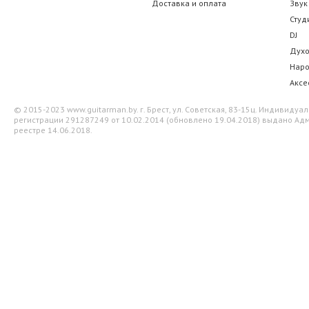
Доставка и оплата
Звук
Студ
DJ
Дух
Нар
Аксе
© 2015-2023 www.guitarman.by. г. Брест, ул. Советская, 83-15ц. Индивид
регистрации 291287249 от 10.02.2014 (обновлено 19.04.2018) выдано Адм
реестре 14.06.2018.