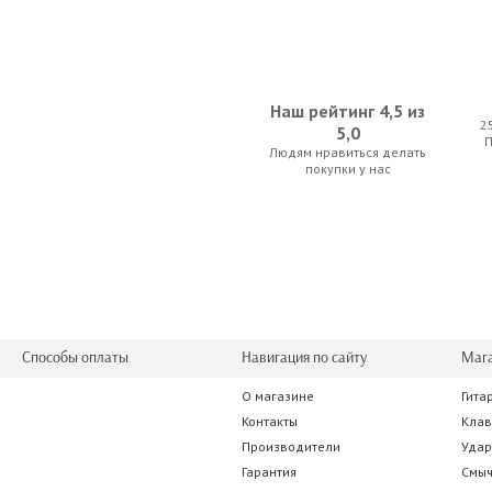
Наш рейтинг 4,5 из
2
5,0
Людям нравиться делать
Yamaha L-125 B
Athletic K
покупки у нас
402.50 р.
140.00
Способы оплаты
Навигация по сайту
Маг
О магазине
Гита
Kawai HM-4 IW
Maxtone AK
Контакты
Кла
Производители
Уда
770.00 р.
192.50
Гарантия
Смы