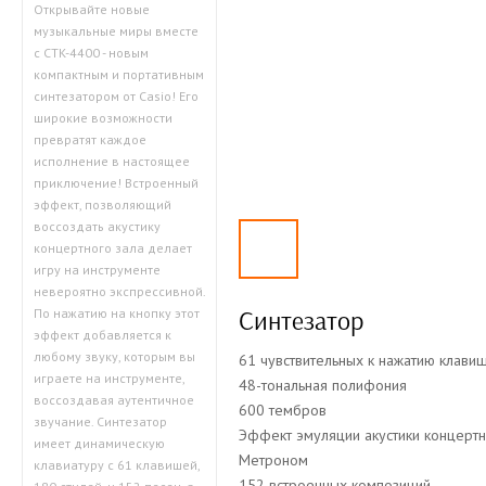
Открывайте новые
музыкальные миры вместе
с CTK-4400 - новым
компактным и портативным
синтезатором от Casio! Его
широкие возможности
превратят каждое
исполнение в настоящее
приключение! Встроенный
эффект, позволяющий
воссоздать акустику
концертного зала делает
игру на инструменте
невероятно экспрессивной.
По нажатию на кнопку этот
Синтезатор
эффект добавляется к
любому звуку, которым вы
61 чувствительных к нажатию клави
играете на инструменте,
48-тональная полифония
воссоздавая аутентичное
600 тембров
звучание. Синтезатор
Эффект эмуляции акустики концертн
имеет динамическую
Метроном
клавиатуру с 61 клавишей,
152 встроенных композиций