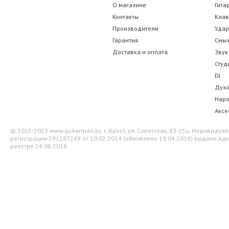
О магазине
Гита
766.50 р.
210.00
Контакты
Кла
Производители
Уда
Гарантия
Смы
Доставка и оплата
Звук
Студ
DJ
Дух
Нар
Аксе
© 2015-2023 www.guitarman.by. г. Брест, ул. Советская, 83-15ц. Индивид
регистрации 291287249 от 10.02.2014 (обновлено 19.04.2018) выдано Адм
реестре 14.06.2018.