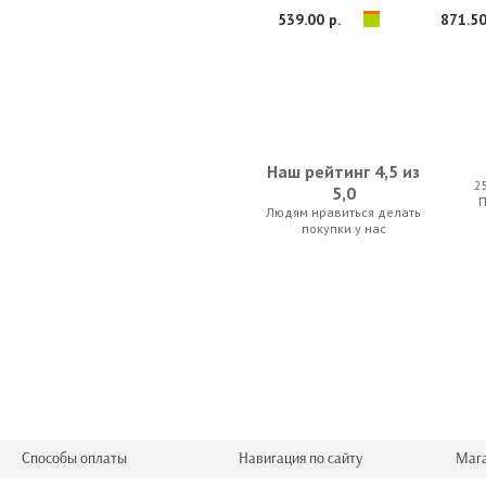
539.00 р.
871.50
Наш рейтинг 4,5 из
2
5,0
Людям нравиться делать
AKG K72
beyerdynamic D
покупки у нас
220.50 р.
2 446.5
Способы оплаты
Навигация по сайту
Маг
beyerdynamic DT 770 Pro 32 Ohms
M-Audio