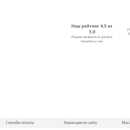
Наш рейтинг 4,5 из
2
5,0
Людям нравиться делать
Guitarparts H40 B250K
покупки у нас
13.48 р.
Способы оплаты
Навигация по сайту
Маг