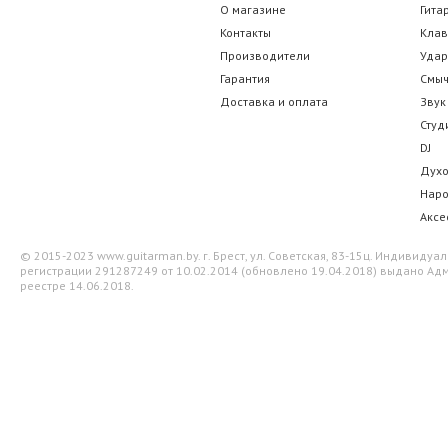
О магазине
Гита
Контакты
Кла
Производители
Уда
Гарантия
Смы
Доставка и оплата
Звук
Студ
DJ
Дух
Нар
Аксе
© 2015-2023 www.guitarman.by. г. Брест, ул. Советская, 83-15ц. Индивид
регистрации 291287249 от 10.02.2014 (обновлено 19.04.2018) выдано Адм
реестре 14.06.2018.