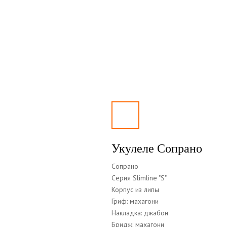
Укулеле Сопрано
Сопрано
Серия Slimline "S"
Корпус из липы
Гриф: махагони
Накладка: джабон
Бридж: махагони