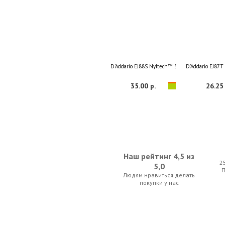
D'Addario EJ88S Nyltech™ Soprano
D'Addario EJ87T
35.00 р.
26.25 
Наш рейтинг 4,5 из
2
5,0
Людям нравиться делать
Ortega OUSHK BR Ukulele
Dunlop D
покупки у нас
45.50 р.
27.65 