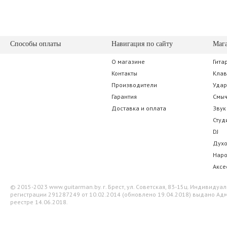
Способы оплаты
Навигация по сайту
Маг
О магазине
Гита
Armadil CM-401 Concert
D'Addario J92 Pr
Контакты
Кла
Производители
Уда
44.45 р.
24.50 
Гарантия
Смы
Доставка и оплата
Звук
Студ
DJ
Дух
Нар
Аксе
© 2015-2023 www.guitarman.by. г. Брест, ул. Советская, 83-15ц. Индивид
регистрации 291287249 от 10.02.2014 (обновлено 19.04.2018) выдано Адм
реестре 14.06.2018.