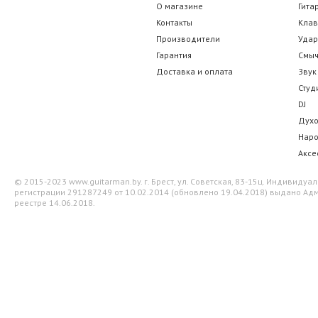
О магазине
Гита
Контакты
Кла
Производители
Уда
Гарантия
Смы
Доставка и оплата
Звук
Студ
DJ
Дух
Нар
Аксе
© 2015-2023 www.guitarman.by. г. Брест, ул. Советская, 83-15ц. Индивид
регистрации 291287249 от 10.02.2014 (обновлено 19.04.2018) выдано Адм
реестре 14.06.2018.