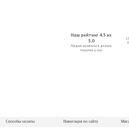
Наш рейтинг 4,5 из
2
5,0
Людям нравиться делать
D'Addario Planet Waves PW-CT-17YL Eclipse He
D'Addario Plane
покупки у нас
91.00 р.
21.00 
Cherub WMT-578RC
D'Addario Plane
Способы оплаты
Навигация по сайту
Маг
77.00 р.
84.00 