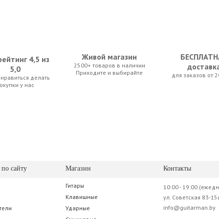
Живой магазин
БЕСПЛАТН
ейтинг 4,5 из
2500+ товаров в наличии
доставк
5,0
Приходите и выбирайте
для заказов от 2
нравиться делать
anet Waves PW-CT-17YL Eclipse Headstock Tuner
D'Addario Planet Waves PW-CT-17BK Eclipse Headstock Tuner
D'Addario Planet Waves PW-CT-17GN Eclips
окупки у нас
0 р.
91.00 р.
91.00 р.
 по сайту
Магазин
Контакты
Гитары
10:00 - 19:00 (ежед
WST-623
Adams EMT-888
Клавишные
ул. Советская 83-15
info@guitarman.by
тели
Ударные
0 р.
77.00 р.