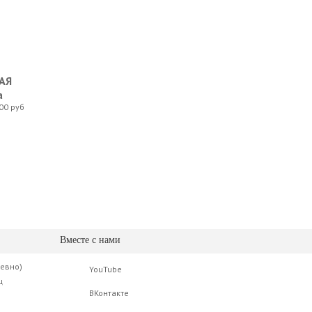
АЯ
а
00 руб
e Headstock Tuner
Вместе с нами
невно)
YouTube
ц
ВКонтакте