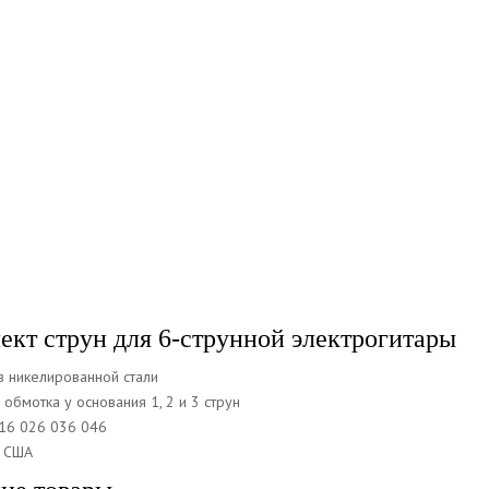
ект струн для 6-струнной электрогитары
з никелированной стали
обмотка у основания 1, 2 и 3 струн
16 026 036 046
в США