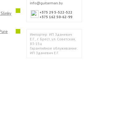
info@guitarman.by
+375 29 5-522-522
Slinky
+375 162 50-62-99
 Pure
Импортер: ИП Зданевич
Е.Г., г. Брест, ул. Советская,
83-15ц
Гарантийное облуживание:
ИП Зданевич Е.Г.