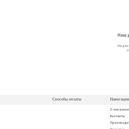
Наш р
Людям 
D'Addario Pl
п
91.0
Способы оплаты
Навигация
О магазине
Cherub 
Контакты
Производи
35.0