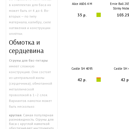
Alice A606 4 M
Ernie Ball 28
в комплектах для баса их
Slinky Nick
может быть от 4 до 6. Во-
35 р.
103.25
вторых — по типу
материала, калибру, силе
натяжения и конструкции
оплётки.
Обмотка и
сердцевина
Струны для бас-гитары
имеют сложную
Castle SH 4095
Castle SH
конструкцию. Они состоят
из центральной жилы
42 р.
42 р
(сердечника), обмотанной
металлической
проволокой в 1–2 слоя.
Вариантов намотки может
быть несколько:
круглая
. Самая популярная
разновидность. Струны для
баса с круглой намоткой
обеспечивают инструменту