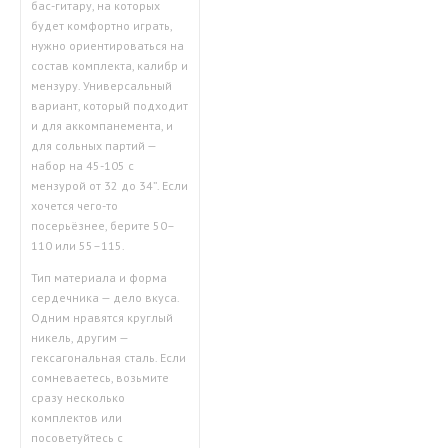
бас-гитару, на которых
будет комфортно играть,
нужно ориентироваться на
состав комплекта, калибр и
мензуру. Универсальный
вариант, который подходит
и для аккомпанемента, и
для сольных партий —
набор на 45-105 с
мензурой от 32 до 34”. Если
хочется чего-то
посерьёзнее, берите 50–
110 или 55–115.
Тип материала и форма
сердечника — дело вкуса.
Одним нравятся круглый
никель, другим —
гексагональная сталь. Если
сомневаетесь, возьмите
сразу несколько
комплектов или
посоветуйтесь с