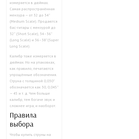
измеряется в дюймах.
Самая распространённая
мензура — от 32 до 34”
(Medium Scale). Продаются
бас-гитары с мензурой до
32” (Short Scale), 34–36”
(Long Scale) и 36–38”(Super
Long Scale).
Калибр тоже измеряется в
дюймах. Но на упаковках,
как правило, печатаются
упрощённые обозначения.
Струна с толщиной 0,030”
обозначается как 30, 0,045”
— 45 и т. д. Чем больше
калибр, тем богаче звук и
сложнее игра, и наоборот.
Правила
выбора
Чтобы купить струны на