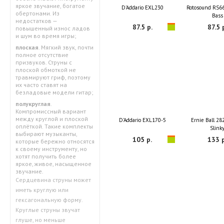
яркое звучание, богатое
D'Addario EXL230
Rotosound RS6
обертонами. Из
Bass
недостатков —
87.5 р.
87.5 
повышенный износ ладов
и шум во время игры;
плоская
. Мягкий звук, почти
полное отсутствие
призвуков. Струны с
плоской обмоткой не
травмируют гриф, поэтому
их часто ставят на
безладовые модели гитар;
полукруглая
.
Компромиссный вариант
между круглой и плоской
D'Addario EXL170-5
Ernie Ball 28
оплёткой. Такие комплекты
Slink
выбирают музыканты,
105 р.
133 р
которые бережно относятся
к своему инструменту, но
хотят получить более
яркое, живое, насыщенное
звучание.
Сердцевина струны может
иметь круглую или
гексагональную форму.
Круглые струны звучат
глуше, но меньше