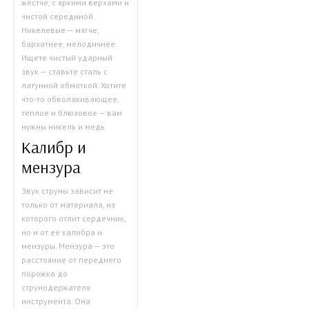
жёстче, с яркими верхами и
чистой серединой.
Никелевые — мягче,
бархатнее, мелодичнее.
Ищете чистый ударный
звук — ставьте сталь с
латунной обмоткой. Хотите
что-то обволакивающее,
тёплое и блюзовое — вам
нужны никель и медь.
Калибр и
мензура
Звук струны зависит не
только от материала, из
которого отлит сердечник,
но и от её калибра и
мензуры. Мензура — это
расстояние от переднего
порожка до
струнодержателя
инструмента. Она