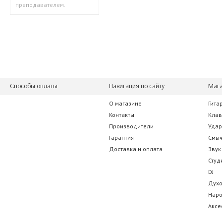
преподавателем.
Способы оплаты
Навигация по сайту
Мага
О магазине
Гита
Контакты
Кла
Производители
Уда
Гарантия
Смы
Доставка и оплата
Звук
Студ
DJ
Дух
Нар
Аксе