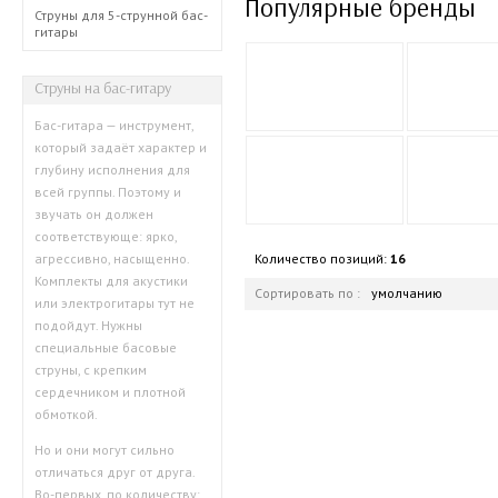
Популярные бренды
Струны для 5-струнной бас-
гитары
Cтруны на бас-гитару
Бас-гитара — инструмент,
который задаёт характер и
глубину исполнения для
всей группы. Поэтому и
звучать он должен
соответствующе: ярко,
Количество позиций:
16
агрессивно, насыщенно.
Комплекты для акустики
Сортировать по :
умолчанию
или электрогитары тут не
подойдут. Нужны
специальные басовые
струны, с крепким
сердечником и плотной
обмоткой.
Но и они могут сильно
отличаться друг от друга.
Во-первых, по количеству: