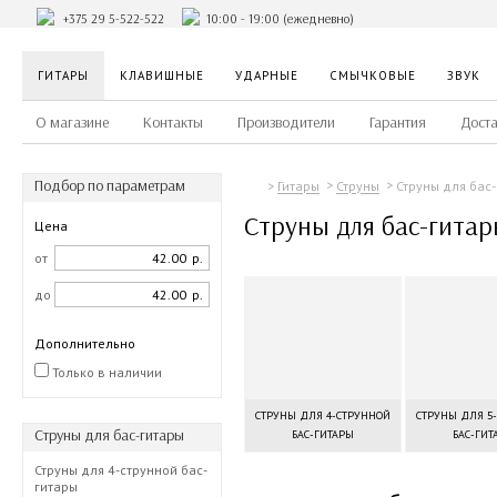
+375 29 5-522-522
10:00 - 19:00 (ежедневно)
ГИТАРЫ
КЛАВИШНЫЕ
УДАРНЫЕ
СМЫЧКОВЫЕ
ЗВУК
О магазине
Контакты
Производители
Гарантия
Доста
Подбор по параметрам
Струны для бас
Гитары
Струны
Струны для бас-гита
Цена
от
р.
до
р.
Дополнительно
Только в наличии
СТРУНЫ ДЛЯ 4-СТРУННОЙ
СТРУНЫ ДЛЯ 5
Струны для бас-гитары
БАС-ГИТАРЫ
БАС-ГИТ
Струны для 4-струнной бас-
гитары