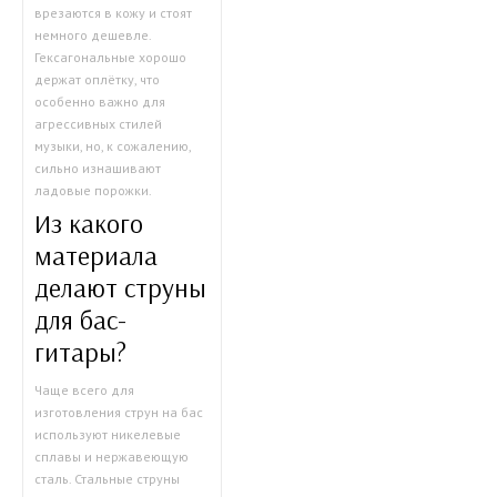
врезаются в кожу и стоят
немного дешевле.
Гексагональные хорошо
держат оплётку, что
особенно важно для
агрессивных стилей
музыки, но, к сожалению,
сильно изнашивают
ладовые порожки.
Из какого
материала
делают струны
для бас-
гитары?
Чаще всего для
изготовления струн на бас
используют никелевые
сплавы и нержавеющую
сталь. Стальные струны