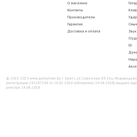
О магазине
Гита
Контакты
Кла
Производители
Уда
Гарантия
Смы
Доставка и оплата
Звук
Студ
DJ
Дух
Нар
Аксе
© 2015-2023 www.guitarman.by. г. Брест, ул. Советская, 83-15ц. Индивид
регистрации 291287249 от 10.02.2014 (обновлено 19.04.2018) выдано Адм
реестре 14.06.2018.