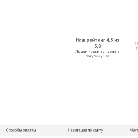
Наш рейтинг 4,5 из
2
5,0
Людям нравиться делать
Dunlop Delrin 2.00
Dunlop Ultex 
покупки у нас
2.10 р.
4.55 
Adams EMT-888
Dunlop Ultex St
Способы оплаты
Навигация по сайту
Маг
77.00 р.
4.55 