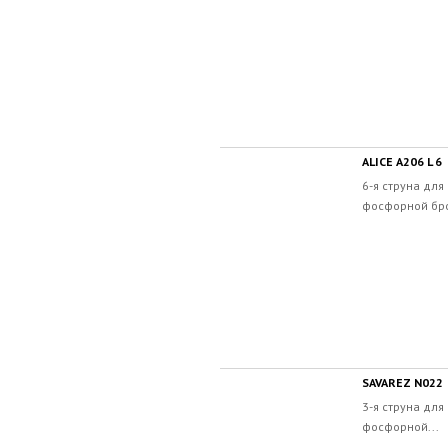
ALICE A206 L 6
6-я струна для
фосфорной бро
SAVAREZ N022
3-я струна для
фосфорной...