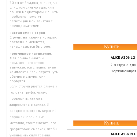
20 см от бриджа, значит, вы
слишком сильно ударили
по ней медиатором. Решить
проблему помогут
репетиции или занятия с
преподавателем;
частая смена строя
.
Струны, натяжение которых
постоянно меняется,
Купить
изнашиваются быстрее;
чрезмерное натяжение
.
ALICE A206 L 2
Для пониженного и
повышенного строя
2-я струна для
выпускаются специальные
Нержавеющая с
комплекты. Если перетянуть
обычные струны, они
порвутся.
Если струна рвётся ближе к
головке грифа, нужно
проверить,
как она
закреплена в колках
. И
заодно осмотреть верхний
порожек: если он из
Купить
металла, стоит смазать его
графитовой смазкой, чтобы
ALICE A107 N 1
уменьшить силу трения.