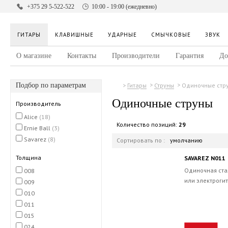
+375 29 5-522-522
10:00 - 19:00 (ежедневно)
ГИТАРЫ
КЛАВИШНЫЕ
УДАРНЫЕ
СМЫЧКОВЫЕ
ЗВУК
О магазине
Контакты
Производители
Гарантия
До
Подбор по параметрам
Одиночные стр
Гитары
Струны
Одиночные струны
Производитель
Alice
(18)
Количество позиций:
29
Ernie Ball
(3)
Savarez
(8)
Сортировать по :
умолчанию
Толщина
SAVAREZ N011
Одиночная ста
008
или электрогит
009
010
011
015
024