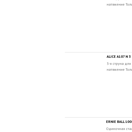
натяжение Толщ
ALICE A107 N 3
3-я струна дл
натяжение Толщ
ERNIE BALL 10
Одиночная стал