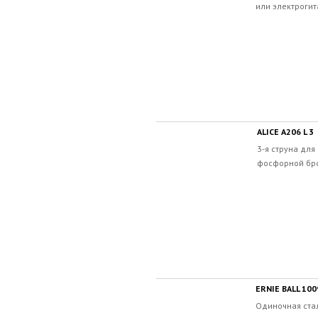
или электрогит
ALICE A206 L 3
3-я струна для
фосфорной бро
ERNIE BALL 10
Одиночная стал