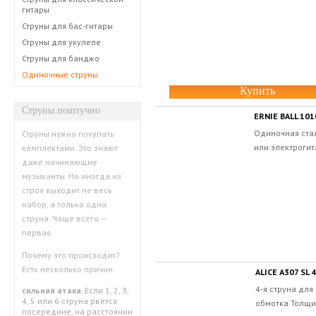
гитары
Струны для бас-гитары
Струны для укулеле
Струны для банджо
Одиночные струны
Купить
Струны поштучно
ERNIE BALL 10
Одиночная стал
Струны нужно покупать
или электрогит
комплектами. Это знают
даже начинающие
музыканты. Но иногда из
строя выходит не весь
набор, а только одна
струна. Чаще всего —
первая.
Почему это происходит?
Есть несколько причин:
ALICE A307 SL 4
4-я струна для
сильная атака
. Если 1, 2, 3,
4, 5 или 6 струна рвётся
обмотка Толщин
посередине, на расстоянии