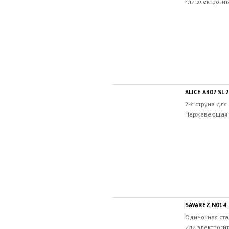
или электрогит
ALICE A307 SL 2
2-я струна для
Нержавеющая с
SAVAREZ N014
Одиночная ста
или электрогит