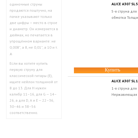
ALICE A307 SL 5
одиночные струны
продаются поштучно, на
5-я струна для
пачке указывают только
обмотка Толщин
две цифры — место в строе
и диаметр. Он измеряется в
дюймах, но печатается в
упрощённом варианте: не
0,008”, а 8, не 0,01”, а 10 и т.
д.
Если вы хотите купить
Купить
первую струну для
классической гитары (E),
ALICE A307 SL 1
ищите нейлон толщиной от
8 до 13. Для H нужен
1-я струна для
калибр 11–16, для G — 14–
Нержавеющая с
26, а для D, A и E — 22–36,
30–46 и 38–56
соответственно.