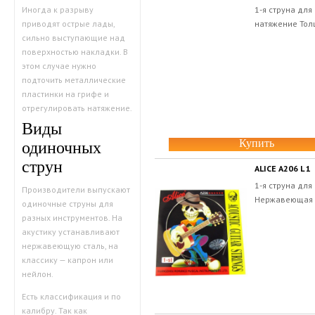
1-я струна дл
Иногда к разрыву
натяжение Толщ
приводят острые лады,
сильно выступающие над
поверхностью накладки. В
этом случае нужно
подточить металлические
пластинки на грифе и
отрегулировать натяжение.
Виды
Купить
одиночных
струн
ALICE A206 L 1
1-я струна для
Производители выпускают
Нержавеющая с
одиночные струны для
разных инструментов. На
акустику устанавливают
нержавеющую сталь, на
классику — капрон или
нейлон.
Есть классификация и по
калибру. Так как