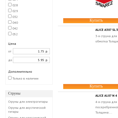
028
029
032
Купить
040
042
ALICE A307 SL 3
052
3-я струна для
обмотка Толщин
Цена
от
р.
до
р.
Дополнительно
Только в наличии
Купить
Струны
ALICE A107 N 4
Струны для электрогитары
4-я струна для
посеребренно
Струны для акустической
гитары
Толщина:...
Струны для классической