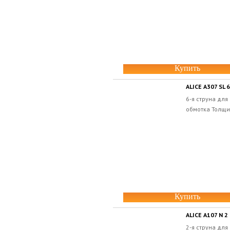
Купить
ALICE A307 SL 6
6-я струна для
обмотка Толщин
Купить
ALICE A107 N 2
2-я струна дл