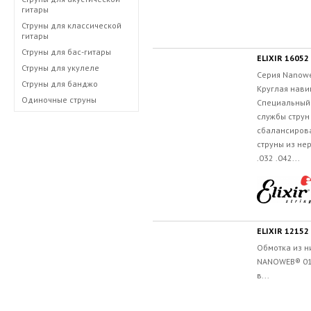
гитары
Струны для классической
гитары
Струны для бас-гитары
Струны для укулеле
Серия Nanowe
Струны для банджо
Круглая нави
Одиночные струны
Специальный 
службы струн
сбалансиров
струны из не
.032 .042...
ELIXIR 1215
Обмотка из н
NANOWEB® 012
в...