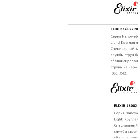
Серия Nanoweb
Light) Круглая
Специальный з
службы струн б
сбалансирован
струны из нерж
.032 .042...
Серия Nanowe
Light) Кругл
Специальный 
службы струн
сбалансиров