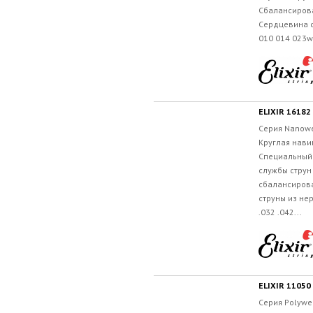
Сбалансиров
Сердцевина 
010 014 023w
Серия Nanowe
Круглая нави
Специальный 
службы струн
сбалансиров
струны из не
.032 .042...
ELIXIR 11050
Серия Polywe