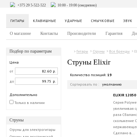
+375 29 5-522-522
10:00 - 19:00 (ежедневно)
ГИТАРЫ
КЛАВИШНЫЕ
УДАРНЫЕ
СМЫЧКОВЫЕ
ЗВУК
О магазине
Контакты
Производители
Гарантия
До
Подбор по параметрам
El
Гитары
Струны
Все бренды
Струны Elixir
Цена
от
р.
Количество позиций:
19
до
р.
Сортировать по :
умолчанию
Дополнительно
ELIXIR 1205
Серия Polyw
Только в наличии
увеличивая с
раза Сбаланс
Струны
скольжение С
нержавеющей 
Струны для электрогитары
Сделано в...
Струны для акустической