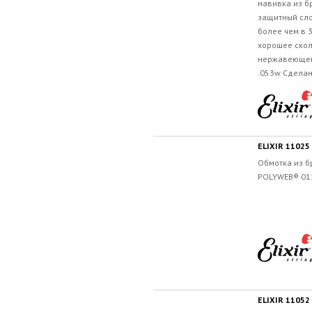
навивка из б
защитный сло
более чем в 
хорошее скол
нержавеющей 
.053w Сделано
Обмотка из б
POLYWEB® 011
ELIXIR 1105