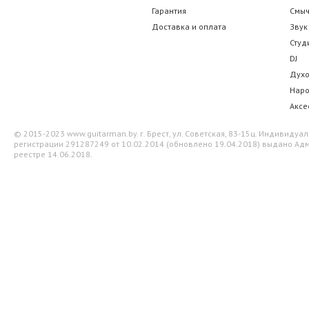
Гарантия
Смы
Доставка и оплата
Звук
Студ
DJ
Дух
Нар
Аксе
© 2015-2023 www.guitarman.by. г. Брест, ул. Советская, 83-15ц. Индивид
регистрации 291287249 от 10.02.2014 (обновлено 19.04.2018) выдано Адм
реестре 14.06.2018.