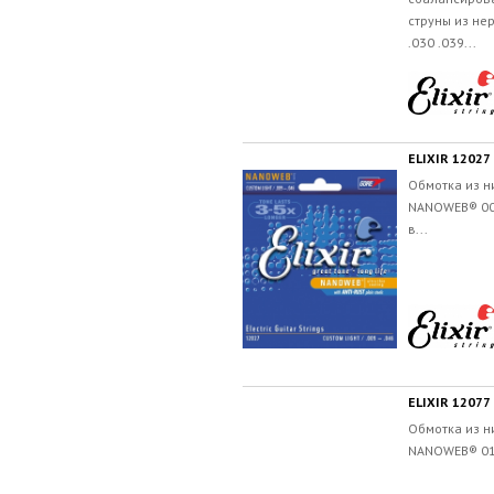
струны из не
.030 .039...
ELIXIR 1202
Обмотка из н
NANOWEB® 009
в...
ELIXIR 1207
Обмотка из н
NANOWEB® 010