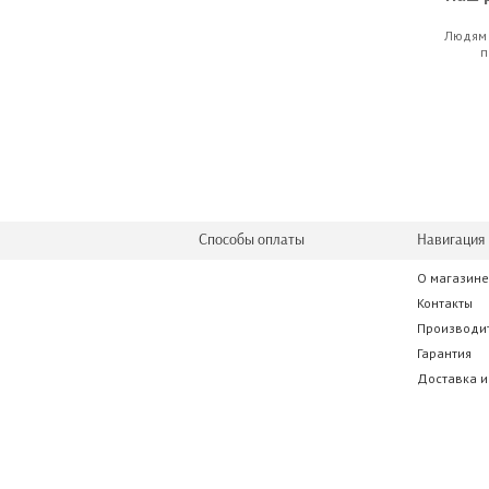
Людям 
Boss 
п
2 023
Способы оплаты
Навигация 
О магазине
Soundking
Контакты
Производи
35.0
Гарантия
Доставка и