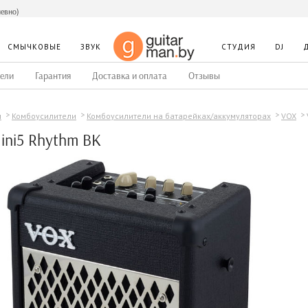
невно)
СМЫЧКОВЫЕ
ЗВУК
СТУДИЯ
DJ
ели
Гарантия
Доставка и оплата
Отзывы
ы
Комбоусилители
Комбоусилители на батарейках/аккумуляторах
VOX
ini5 Rhythm BK