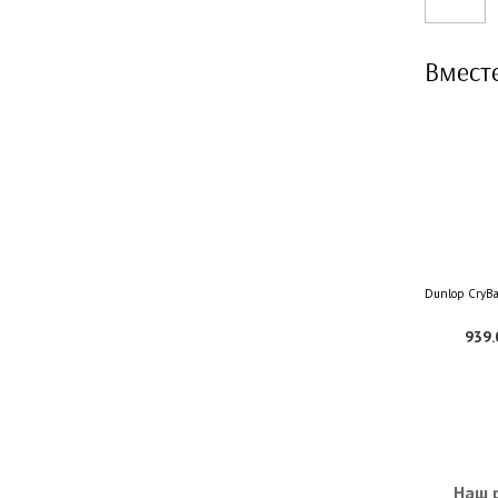
Вмест
Dunlop CryBab
939.
Наш р