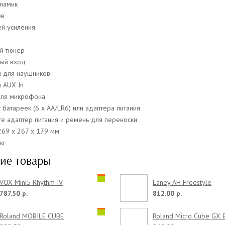
инамик
ов
й усиления
й тюнер
ный вход
м для наушников
м AUX In
для микрофона
 батареек (6 х AA/LR6) или адаптера питания
те адаптер питания и ремень для переноски
269 х 267 х 179 мм
кг
ие товары
VOX Mini5 Rhythm IV
Laney AH Freestyle
787.50 р.
812.00 р.
Roland MOBILE CUBE
Roland Micro Cube GX B