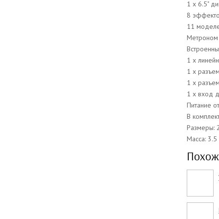
1 x 6.5" д
8 эффект
11 моделе
Метроном
Встроенны
1 х линей
1 х разъе
1 х разъе
1 x вход 
Питание от
В комплек
Размеры: 
Масса: 3.5 
Похож