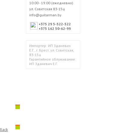
10:00 - 19:00 (ежедневно)
ул. Советская 83-15ц
info@guitarman.by
+375 29 5-522-522
+375 162 50-62-99
Импортер: ИП Зданевич
Е.Г., г. Брест, ул. Советская,
83-15ц
Гарантийное облуживание:
ИП Зданевич Е.Г.
lack