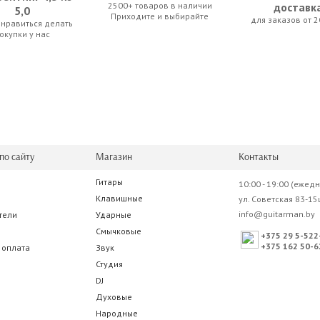
2500+ товаров в наличии
доставк
5,0
Приходите и выбирайте
для заказов от 2
нравиться делать
RC-505
TC-Helicon VoiceLive 2
Ki-Sound USS10
окупки у нас
.00 р.
1 715.00 р.
38.50 р.
по сайту
Магазин
Контакты
Гитары
10:00 - 19:00 (ежед
 BC355 5m
Electro-Voice Co9 Cobalt
Клавишные
ул. Советская 83-15
info@guitarman.by
тели
Ударные
0 р.
171.50 р.
Смычковые
+375 29 5-522
+375 162 50-6
 оплата
Звук
Студия
DJ
Духовые
Народные