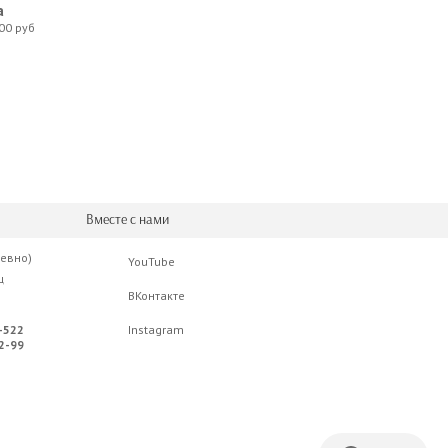
а
00 руб
Вместе с нами
невно)
YouTube
ц
ВКонтакте
-522
Instagram
2-99