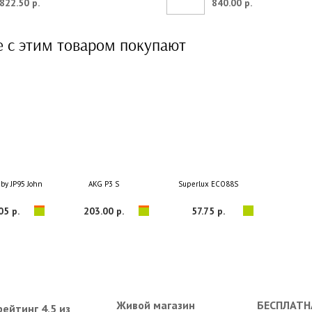
822.50 р.
840.00 р.
е с этим товаром покупают
y JP95 John Petrucci
AKG P3 S
Superlux ECO88S
05 р.
203.00 р.
57.75 р.
Живой магазин
БЕСПЛАТН
ейтинг 4,5 из