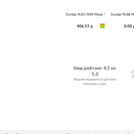
Dunlop M101 MXR Phase 90
Dunlop M288 M
406.35 р.
0.00 
Наш рейтинг 4,5 из
2
5,0
Людям нравиться делать
Electro-Harmonix Epitome Multi Effect Pedal
Dunlop M117R 
покупки у нас
0.00 р.
800.80