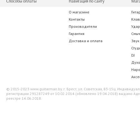
Способы оплаты
Навигация по сайту
Маг
О магазине
Гита
Electro-Harmonix Nano Muff Overdrive
Electro-Harmoni
Контакты
Кла
Производители
Уда
0.00 р.
0.00 
Гарантия
Смы
Доставка и оплата
Звук
Студ
DJ
Дух
Нар
Аксе
© 2015-2023 www.guitarman.by. г. Брест, ул. Советская, 83-15ц. Индивид
регистрации 291287249 от 10.02.2014 (обновлено 19.04.2018) выдано Адм
реестре 14.06.2018.