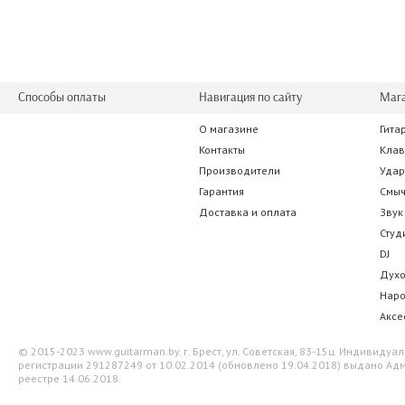
Способы оплаты
Навигация по сайту
Маг
О магазине
Гита
Stagg SGC6
Ki-Sound
Контакты
Кла
Производители
Уда
33.25 р.
42.00 
Гарантия
Смы
Доставка и оплата
Звук
Студ
DJ
Дух
Нар
Аксе
© 2015-2023 www.guitarman.by. г. Брест, ул. Советская, 83-15ц. Индивид
регистрации 291287249 от 10.02.2014 (обновлено 19.04.2018) выдано Адм
реестре 14.06.2018.