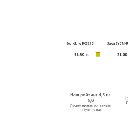
Soundking BC355 3m
Stagg SYC3/M
31.50 р.
21.00 
Наш рейтинг 4,5 из
2
5,0
Людям нравиться делать
Ki-Sound USS15
Stagg SG
покупки у нас
52.50 р.
35.00 