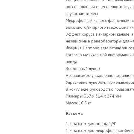
восстановления естественного звуч
звукоснимателем
Микрофонный канал с фантомным пи
вокального/гитарного микрофона ил
Эффект хоруса в гитарном канале, 
независимые ревербераторы для ка
Функция Harmony, автоматически со
согласно музыкальной информации об
входа
Встроенный лупер
Независимое управление подавлени
Управление лупером, гармонайзер
В комплекте руководство пользовате
Размеры: 367 х 314 х 274 мм
Масса: 10.5 кг
Разъемы
1 х разъем для гитары 1/4"
1 х разъем для микрофона комбиниро