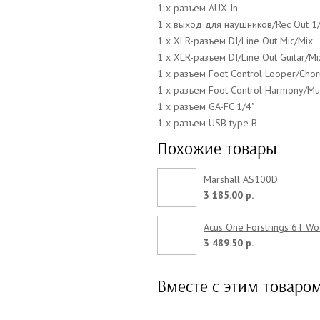
1 х разъем
AUX In
1 x выход для наушников/Rec Out 1/
1 х
XLR-
разъем DI/Line Out Mic/Mix
1 х
XLR-
разъем DI/
L
ine
Out
Guitar/Mi
1 х разъем Foot Control Looper/Chor
1 х разъем
F
oot Control
Harmony/Mut
1 x разъем GA-FC 1/4"
1 x разъем
USB type B
Похожие товары
Marshall AS100D
3 185.00 р.
Acus One Forstrings 6T W
3 489.50 р.
Вместе с этим товаро