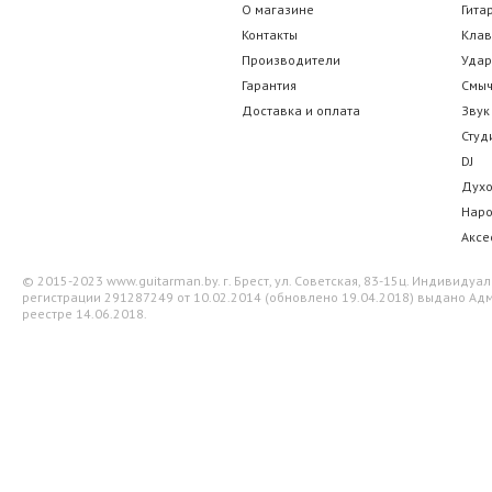
О магазине
Гита
Alice A007D-C
Cort E3
Контакты
Кла
Производители
Уда
14.00 р.
35.00 
Гарантия
Смы
Доставка и оплата
Звук
Студ
DJ
Дух
Нар
Аксе
© 2015-2023 www.guitarman.by. г. Брест, ул. Советская, 83-15ц. Индивид
регистрации 291287249 от 10.02.2014 (обновлено 19.04.2018) выдано Адм
реестре 14.06.2018.