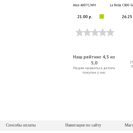
Alice А007C/WH
La Bella C800 G
21.00 р.
26.25 
Наш рейтинг 4,5 из
5,0
2
Людям нравиться делать
Armadil C-434 3/4
Gator GL-C
покупки у нас
68.60 р.
385.00
Способы оплаты
Навигация по сайту
Маг