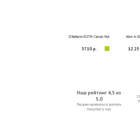
D'Addario EJ27N Classic Nylon
Alice А-1
37.10 р.
12.25 
Наш рейтинг 4,5 из
2
5,0
Людям нравиться делать
D'Addario EJ45 Pro-Arté
D'Addario Plane
покупки у нас
52.50 р.
87.50 