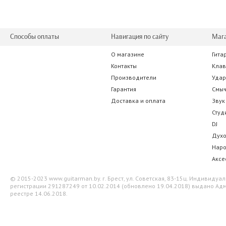
Способы оплаты
Навигация по сайту
Маг
О магазине
Гита
Alice А-130 H
Cherub WS
Контакты
Кла
Производители
Уда
17.15 р.
36.05 
Гарантия
Смы
Доставка и оплата
Звук
Студ
DJ
Дух
Нар
Аксе
© 2015-2023 www.guitarman.by. г. Брест, ул. Советская, 83-15ц. Индивид
регистрации 291287249 от 10.02.2014 (обновлено 19.04.2018) выдано Адм
реестре 14.06.2018.