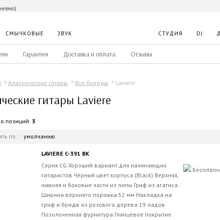
дневно)
СМЫЧКОВЫЕ
ЗВУК
СТУДИЯ
DJ
ели
Гарантия
Доставка и оплата
Отзывы
Laviere
ы
Классические гитары
Все бренды
ческие гитары Laviere
во позиций:
3
ть по :
умолчанию
LAVIERE C-391 BK
Серия CG Хороший вариант для начинающих
Бесплатн
гитаристов Чёрный цвет корпуса (Black) Верхняя,
нижняя и боковые части из липы Гриф из агатиса
Ширина верхнего порожка 52 мм Накладка на
гриф и бридж из розового дерева 19 ладов
Позолоченная фурнитура Глянцевое покрытие