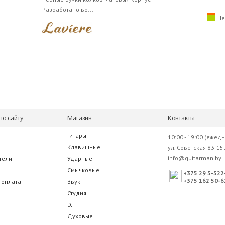
Разработано во...
Не
по сайту
Магазин
Контакты
Гитары
10:00 - 19:00 (ежед
Клавишные
ул. Советская 83-15
info@guitarman.by
тели
Ударные
Смычковые
+375 29 5-522
+375 162 50-6
 оплата
Звук
Студия
DJ
Духовые