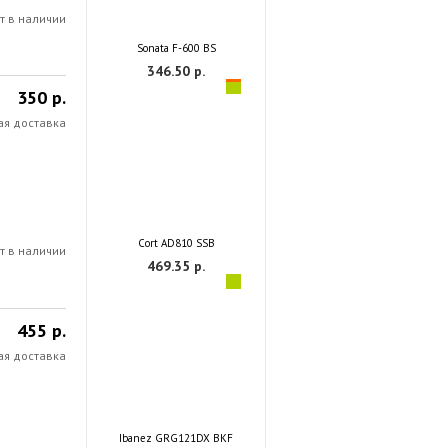
т в наличии
Sonata F-600 BS
346.50 р.
350 р.
ая доставка
Cort AD810 SSB
т в наличии
469.35 р.
455 р.
ая доставка
Ibanez GRG121DX BKF