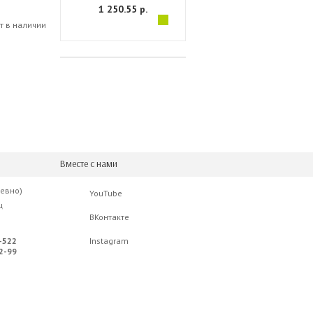
1 250.55 р.
т в наличии
Вместе с нами
невно)
YouTube
ц
ВКонтакте
-522
Instagram
2-99