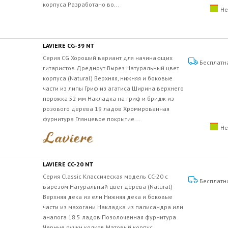
корпуса Разработано во...
Не
LAVIERE CG-39 NT
Серия CG Хороший вариант для начинающих
Бесплатн
гитаристов Дредноут Вырез Натуральный цвет
корпуса (Natural) Верхняя, нижняя и боковые
части из липы Гриф из агатиса Ширина верхнего
порожка 52 мм Накладка на гриф и бридж из
розового дерева 19 ладов Хромированная
фурнитура Глянцевое покрытие...
Не
LAVIERE CC-20 NT
Серия Classic Классическая модель CC-20 с
Бесплатн
вырезом Натуральный цвет дерева (Natural)
Верхняя дека из ели Нижняя дека и боковые
части из махогани Накладка из палисандра или
аналога 18.5 ладов Позолоченная фурнитура
Черные ручки колков Матовый корпус