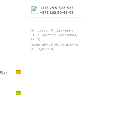
+375 29 5-522-522
+375 162 50-62-99
Импортер: ИП Зданевич
Е.Г., г. Брест, ул. Советская,
83-15ц
Гарантийное облуживание:
ИП Зданевич Е.Г.
002-
r