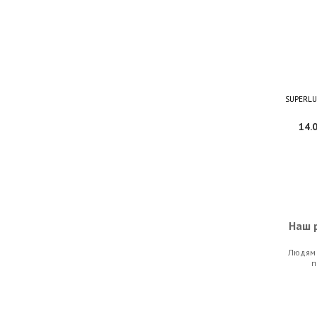
SUPERLU
14.0
Наш р
Людям 
Soundking
п
28.0