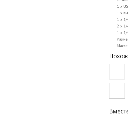
1 х U
1 х в
1 х 1/
2 x 1/
1 x 1/
Разме
Масса:
Похож
Вмест