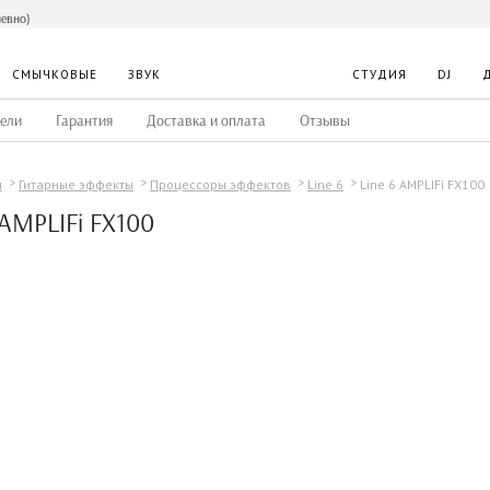
невно)
СМЫЧКОВЫЕ
ЗВУК
СТУДИЯ
DJ
ели
Гарантия
Доставка и оплата
Отзывы
Line 6 AMPLIFi FX100
ы
Гитарные эффекты
Процессоры эффектов
Line 6
 AMPLIFi FX100