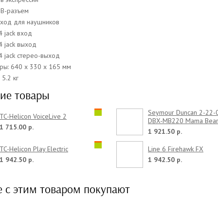
SB-разъем
ыход для наушников
4 jack вход
4 jack выход
4 jack стерео-выход
ры: 640 х 330 х 165 мм
 5.2 кг
ие товары
Seymour Duncan 2-22-
TC-Helicon VoiceLive 2
DBX-MB220 Mama Bea
1 715.00 р.
1 921.50 р.
TC-Helicon Play Electric
Line 6 Firehawk FX
1 942.50 р.
1 942.50 р.
е с этим товаром покупают