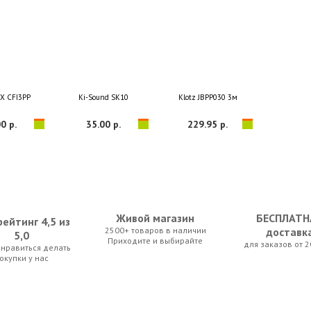
X CFI3PP
Ki-Sound SK10
Klotz JBPP030 3м
0 р.
35.00 р.
229.95 р.
Живой магазин
БЕСПЛАТН
ейтинг 4,5 из
2500+ товаров в наличии
доставк
5,0
Приходите и выбирайте
для заказов от 2
нравиться делать
 BC328 3m
Ki-Sound KZ15
Soundking BC356 5m
окупки у нас
0 р.
49.00 р.
38.50 р.