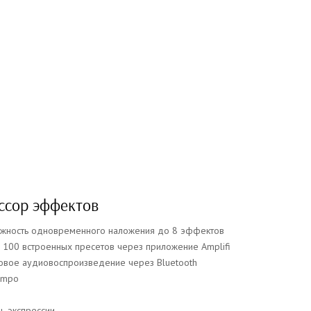
ссор эффектов
жность одновременного наложения до 8 эффектов
 100 встроенных пресетов через приложение Amplifi
овое аудиовоспроизведение через Bluetooth
empo
р
ь экспрессии