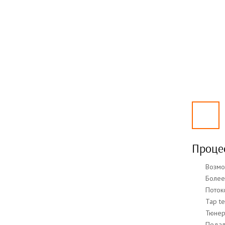
Проце
Возмо
Более
Поток
Tap t
Тюне
Педал