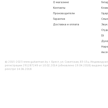
О магазине
Гита
Контакты
Кла
Производители
Уда
Гарантия
Смы
Доставка и оплата
Звук
Студ
DJ
Дух
Нар
Аксе
© 2015-2023 www.guitarman.by. г. Брест, ул. Советская, 83-15ц. Индивид
регистрации 291287249 от 10.02.2014 (обновлено 19.04.2018) выдано Адм
реестре 14.06.2018.