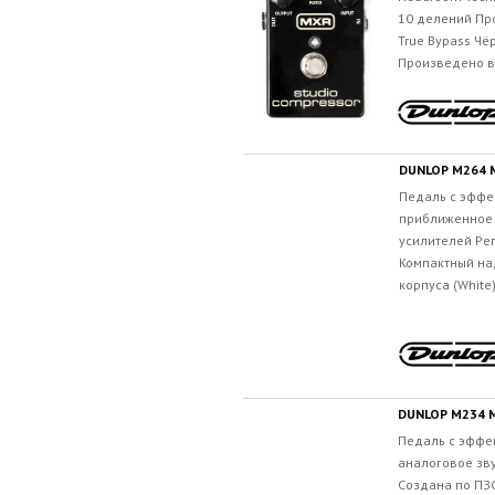
10 делений Пр
True Bypass Чё
Произведено в.
DUNLOP M264 
Педаль c эффе
приближенное 
усилителей Регу
Компактный на
корпуса (White
DUNLOP M234 
Педаль c эффе
аналоговое зв
Создана по ПЗ