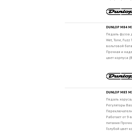
DUNLOP M84 M
Педаль фузза д
Wet, Tone, Fuzz
вольтовой бата
Прочная и над
цвет корпуса (
DUNLOP M83 M
Педаль хоруса
Регуляторы Bass,
Переключатели 
Работает от 9-
питания Прочн
Голубой цвет к