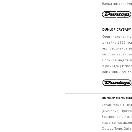
блока питания Ко
DUNLOP CRYBABY
Оригинальная мо
дизайну 1966 год
экспрессивное зв
которая варьиру
Прочная, надежна
х jack (1/4") Исп
как Джими Хендри
DUNLOP M193 MX
Серия MXR GT Пе
(Overdrive) Прозр
Возможность изме
рифа до насыщен
Output, Tone, Ga