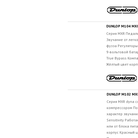
DUNLOP M104 MX
Серия MXR Педал
Звучание от легк
фузза Регуляторы 
9-вольтовой бата
True Bypass Комп
Жёлтый цвет корпу
DUNLOP M102 MX
Серия MXR dyna 
компрессором По
характер звучани
Sensitivity Работ
или от блока пит
корпус Красный ц