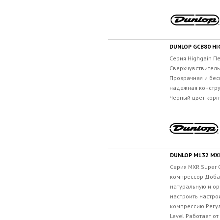
DUNLOP GCB80 HI
Серия Highgain П
Сверхчувствитель
Прозрачная и бес
надежная констру
Чёрный цвет корпу
DUNLOP M132 MX
Серия MXR Super 
компрессор Добав
натуральную и о
настроить настро
компрессию Регуля
Level Работает от