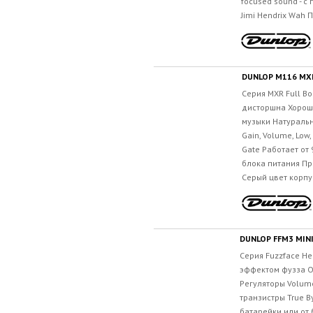
focused sound - с
Jimi Hendrix Wah 
DUNLOP M116 MXR
Серия MXR Full B
дисторшна Хорош
музыки Натуральн
Gain, Volume, Low,
Gate Работает от
блока питания П
Серый цвет корпус
DUNLOP FFM3 MINI
Серия Fuzzface He
эффектом фузза О
Регуляторы Volum
транзистры True B
батарейки или от