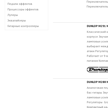
Переключатель 
Педали эффектов
Переключатель.
Процессоры эффектов
Луперы
Эквалайзеры
DUNLOP M291 
Гитарные контроллеры
Классический 
корпусе Звуча
ламповых усил
выбирает межд
атаки Регулятор
Работает от 9-
питания Компак
DUNLOP M288 M
Аналоговая пе
бас-гитары Зв
ламповых усил
Регуляторы Grow
Компактный на