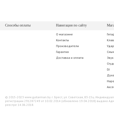
Способы оплаты
Навигация по сайту
Маг
О магазине
Гита
Контакты
Кла
Производители
Уда
Гарантия
Смы
Доставка и оплата
Звук
Студ
DJ
Дух
Нар
Аксе
© 2015-2023 www.guitarman.by. г. Брест, ул. Советская, 83-15ц. Индивид
регистрации 291287249 от 10.02.2014 (обновлено 19.04.2018) выдано Адм
реестре 14.06.2018.