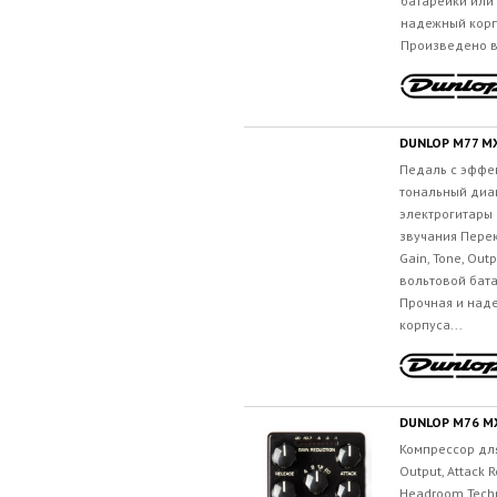
батарейки или
надежный корпу
Произведено в.
DUNLOP M77 M
Педаль c эффе
тональный диа
электрогитары
звучания Пере
Gain, Tone, Out
вольтовой бата
Прочная и над
корпуса...
DUNLOP M76 M
Компрессор для
Output, Attack 
Headroom Tech