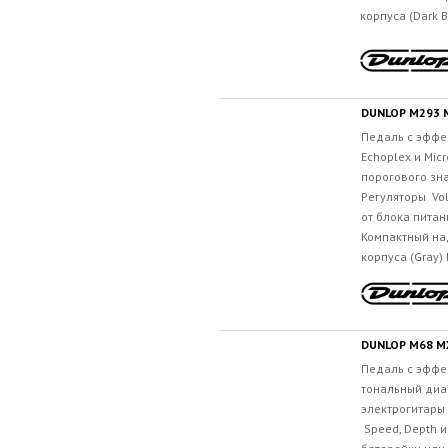
корпуса (Dark 
DUNLOP M293
Педаль c эффе
Echoplex и Mic
порогового зн
Регуляторы Vol
от блока питан
Компактный на
корпуса (Gray)
DUNLOP M68 M
Педаль c эффек
тональный диа
электрогитары
Speed, Depth и