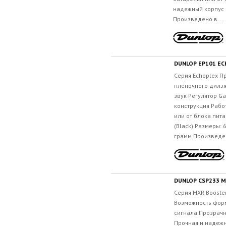
надежный корпус Г
Произведено в...
DUNLOP EP101 E
Серия Echoplex П
плёночного дилэ
звук Регулятор G
конструкция Рабо
или от блока пит
(Black) Размеры: 
грамм Произведен
DUNLOP CSP233 
Серия MXR Booste
Возможность фор
сигнала Прозрачн
Прочная и надежн