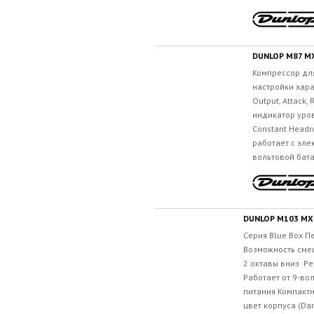
DUNLOP M87 M
Компрессор для
настройки хара
Output, Attack,
индикатор уро
Constant Headr
работает с эле
вольтовой бата
DUNLOP M103 MX
Серия Blue Box П
Возможность сме
2 октавы вниз Ре
Работает от 9-во
питания Компакт
цвет корпуса (Dar