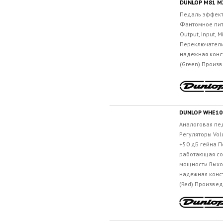
DUNLOP M81 M
Педаль эффект
Фантомное пит
Output, Input, M
Переключатели 
надежная конс
(Green) Произв
DUNLOP WHE10
Аналоговая пе
Регуляторы Vol
+50 дБ гейна П
работающая со
мощности Выхо
надежная конс
(Red) Произвед