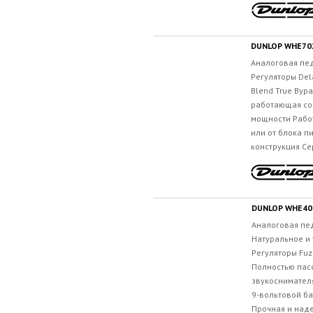
DUNLOP WHE702
Аналоговая пе
Регуляторы Dela
Blend True Byp
работающая со
мощности Работ
или от блока п
конструкция Се
DUNLOP WHE40
Аналоговая пе
Натуральное и 
Регуляторы Fuzz
Полностью пас
звукоснимател
9-вольтовой ба
Прочная и наде