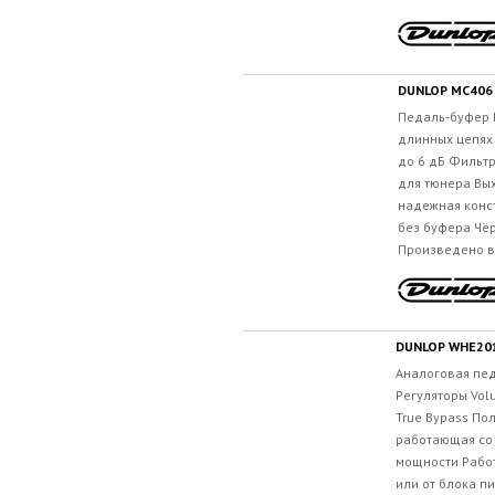
DUNLOP MC406
Педаль-буфер 
длинных цепях
до 6 дБ Фильтр
для тюнера Вы
надежная конс
без буфера Чёр
Произведено в.
DUNLOP WHE201
Аналоговая пе
Регуляторы Volu
True Bypass По
работающая со
мощности Работ
или от блока п