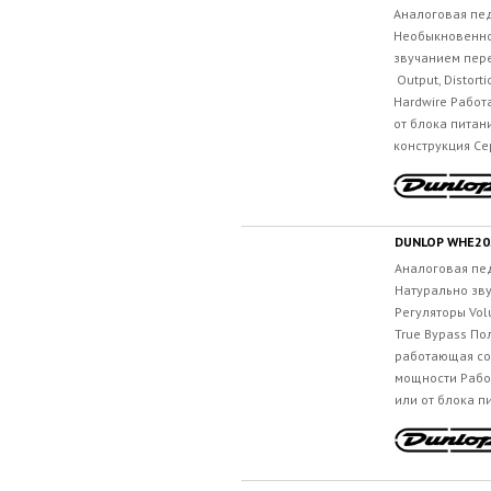
Аналоговая пе
Необыкновенно
звучанием пере
Output, Distorti
Hardwire Работ
от блока питан
конструкция Се
DUNLOP WHE20
Аналоговая пе
Натурально зв
Регуляторы Volu
True Bypass По
работающая со
мощности Работ
или от блока п