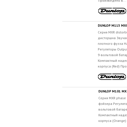
Произведено в...
DUNLOP M115 MXR
Серия MXR distort
дисторшна Звучан
плотного фузза Н
Регуляторы Output,
9-вольтовой бата
Компактный наде
корпуса (Red) Про
DUNLOP M101 MX
Серия MXR phase
фэйзера Регулято
вольтовой батаре
Компактный наде
корпуса (Orange)