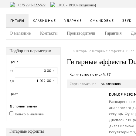
+375 29 5-522-522
10:00 - 19:00 (ежедневно)
ГИТАРЫ
КЛАВИШНЫЕ
УДАРНЫЕ
СМЫЧКОВЫЕ
ЗВУК
О магазине
Контакты
Производители
Гарантия
До
Подбор по параметрам
Гитары
Гитарные эффекты
Все
Гитарные эффекты Du
Цена
от
р.
Количество позиций:
77
до
р.
Сортировать по :
умолчанию
Цвет
DUNLOP M292 
Расширенная в
Дополнительно
аналогового ди
секунды Функци
Только в наличии
Дисплей с инф
дилэя Возможн
Гитарные эффекты
Регуляторы Mix,