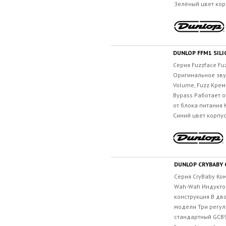
Зелёный цвет кор
DUNLOP FFM1 SILI
Серия Fuzzface F
Оригинальное зву
Volume, Fuzz Кре
Bypass Работает о
от блока питания
Синий цвет корпус
DUNLOP CRYBABY 
Серия CryBaby Ко
Wah-Wah Индуктор
конструкция В дв
модели Три регул
стандартный GCB9