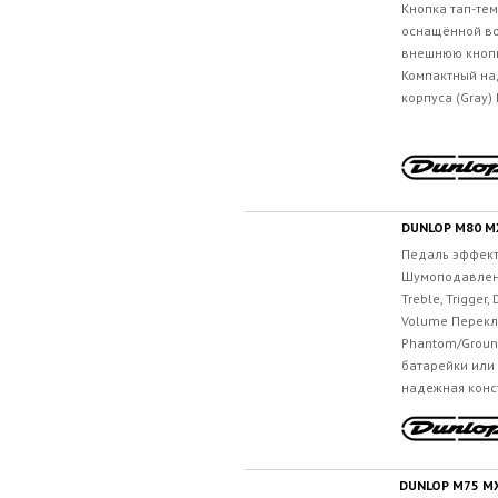
Кнопка тап-те
оснащённой во
внешнюю кнопк
Компактный на
корпуса (Gray)
DUNLOP M80 MX
Педаль эффект
Шумоподавление
Treble, Trigger,
Volume Переклю
Phantom/Groun
батарейки или 
надежная конст
DUNLOP M75 M