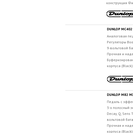
конструкция Фи
DUNLOP MC402
Аналоговая пед
Регуляторы Boos
9-вольтовой ба
Прочная и над
Буферизирован
корпуса (Black
DUNLOP M82 MX
Педаль с эффек
3-х полосный э
Decay, Q, Sens 
вольтовой бата
Прочная и над
корпуса (Black