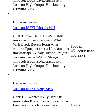
Through-Body Звукосниматели
Jackson High Output Humbucking
Струны NPS...
Нет в наличии
Jackson JS32T Rhoads WH
Серия JS Форма Rhoads Белый
цвет с черными скосами White
With Black Bevels Корпус из
1680 р.
тополя Гриф из клена Накладка из
Бесплатная
палисандра 24 лада Jumbo Бридж
доставка
Jackson Tune-O-Matic String-
Through-Body Звукосниматели
Jackson High Output Humbucking
Струны NPS...
Нет в наличии
Jackson JS32T Kelly SBK
Серия JS Форма Kelly Черный
цвет Satin Black Корпус из тополя
1680 р.
Гриф из клена Накладка из