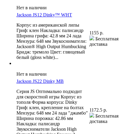
Нет в наличии
Jackson JS12 Dinky™ WHT
Корпус из американской липы
Гриф: клен Накладка: палисандр
1155 р.
Ширина грифа: 42.8 мм 24 лада
Бесплатная
Мензура: 648 мм Звукосниматели:
доставка
Jackson® High Output Humbucking
Бридж: тремоло Цвет: глянцевый
белый (gloss white)...
Нет в наличии
Jackson JS22 Dinky MB
Серия JS Оптимально подходит
для скоростной игры Корпус из
тополя Форма корпуса: Dinky
Гриф: клен, крепление на болтах
1172.5 р.
Мензура: 648 мм 24 лада "джамбо"
Бесплатная
Ширина порожка: 42.86 мм
доставка
Накладка: палисандр
Звукосниматели Jackson High