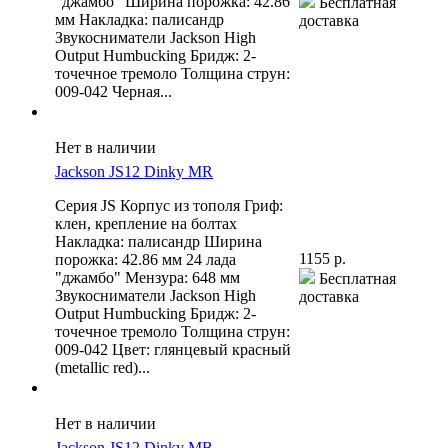
"джамбо" Ширина порожка: 42.86
Бесплатная
мм Накладка: палисандр
доставка
Звукосниматели Jackson High
Output Humbucking Бридж: 2-
точечное тремоло Толщина струн:
009-042 Черная...
Нет в наличии
Jackson JS12 Dinky MR
Серия JS Корпус из тополя Гриф:
клен, крепление на болтах
Накладка: палисандр Ширина
1155 р.
порожка: 42.86 мм 24 лада
"джамбо" Мензура: 648 мм
Бесплатная
Звукосниматели Jackson High
доставка
Output Humbucking Бридж: 2-
точечное тремоло Толщина струн:
009-042 Цвет: глянцевый красный
(metallic red)...
Нет в наличии
Jackson JS12 Dinky MB