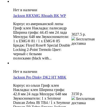
Нет в наличии
Jackson RRXMG Rhoads BK WP
Корпус из американской липы
Гриф: клен Накладка: палисандр
Ширина грифа: 44.45 мм 24 лада
3027.5 р.
Мензура: 648 мм Звукосниматели:
Бесплатная
1 x EMG® 81 / 1 x EMG® 85
доставка
Бридж: Floyd Rose® Special Double
Locking 2-Point Tremolo Цвет:
черный с белыми
полосками (black with...
Нет в наличии
Jackson Pro Dinky DK2 HT MBK
Корпус из ольхи Гриф: клен
Накладка: клен Ширина грифа:
3150 р.
42.8 мм 24 лада Мензура: 648 мм
Звукосниматели: 1 x Seymour
Бесплатная
Duncan Zebra JB TB4 / 1 x Seymour
доставка
Duncan '59 Zebra Бридж: Jackson