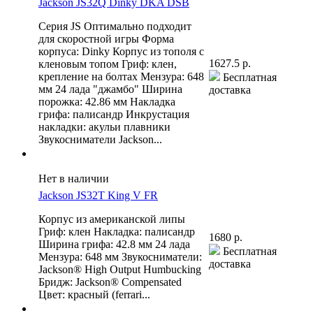
Jackson JS32Q Dinky DKA DSB
Серия JS Оптимально подходит
для скоростной игры Форма
корпуса: Dinky Корпус из тополя с
1627.5 р.
кленовым топом Гриф: клен,
крепление на болтах Мензура: 648
Бесплатная
мм 24 лада "джамбо" Ширина
доставка
порожка: 42.86 мм Накладка
грифа: палисандр Инкрустация
накладки: акульи плавники
Звукосниматели Jackson...
Нет в наличии
Jackson JS32T King V FR
Корпус из американской липы
Гриф: клен Накладка: палисандр
1680 р.
Ширина грифа: 42.8 мм 24 лада
Бесплатная
Мензура: 648 мм Звукосниматели:
доставка
Jackson® High Output Humbucking
Бридж: Jackson® Compensated
Цвет: красный (ferrari...