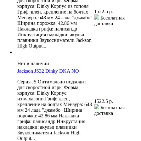
для скоростной игры Форма
корпуса: Dinky Корпус из тополя
1522.5 р.
Гриф: клен, крепление на болтах
Мензура: 648 мм 24 лада "джамбо"
Бесплатная
Ширина порожка: 42.86 мм
доставка
Накладка грифа: палисандр
Инкрустация накладки: акульи
плавники Звукосниматели Jackson
High Output...
Нет в наличии
Jackson JS32 Dinky DKA NO
Серия JS Оптимально подходит
для скоростной игры Форма
корпуса: Dinky Корпус
из махагони Гриф: клен,
1522.5 р.
крепление на болтах Мензура: 648
Бесплатная
мм 24 лада "джамбо" Ширина
доставка
порожка: 42.86 мм Накладка
грифа: палисандр Инкрустация
накладки: акульи плавники
Звукосниматели Jackson High
Output...