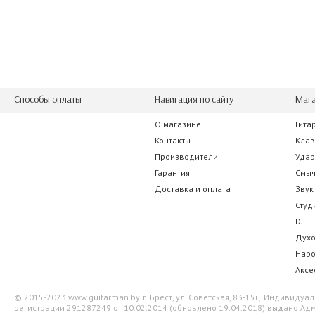
822.50 р.
1 802.5
Способы оплаты
Навигация по сайту
Мага
О магазине
Гита
Alice A007K/WH
Electro-Harmon
Контакты
Кла
Производители
Уда
21.70 р.
0.00 
Гарантия
Смы
Доставка и оплата
Звук
Студ
DJ
Дух
Нар
Аксе
© 2015-2023 www.guitarman.by. г. Брест, ул. Советская, 83-15ц. Индивид
регистрации 291287249 от 10.02.2014 (обновлено 19.04.2018) выдано Адм