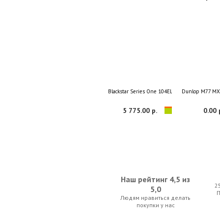
Blackstar Series One 104EL34
Dunlop M77 M
5 775.00 р.
0.00 
Наш рейтинг 4,5 из
2
5,0
Людям нравиться делать
Blackstar ID Core 10 V3 Sugar Skull 3
Boss Kata
покупки у нас