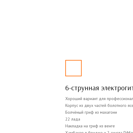
6-струнная электроги
Хороший вариант для профессионал
Корпус из двух частей болотного яс
Болчёный гриф из махагони
22 лада
Накладка на гриф из венге
Хамбакер в бридже и 2 сингла DiMa