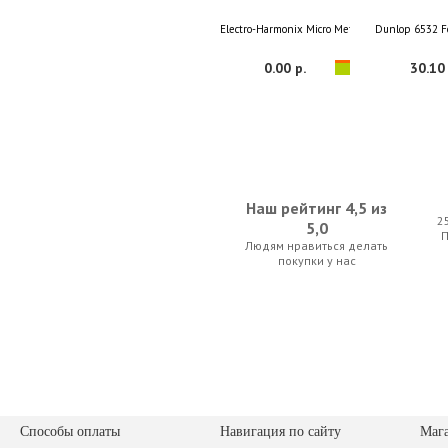
Electro-Harmonix Micro Metal Muff
Dunlop 6532 F
0.00 р.
30.10 
Наш рейтинг 4,5 из
2
5,0
Людям нравиться делать
Blackstar HT DUAL
D'Addario Plane
покупки у нас
913.85 р.
24.50 
Способы оплаты
Навигация по сайту
Маг