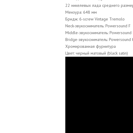
22 никелевых лада среднего разме
Мензура: 648 мм
Бридж: 6-screw Vintage Tremolo
Neck-звукосниматель: Powersound F
Middle-звукосниматель: Powersound
Bridge-звукосниматель: Powersound 
Хромированная фурнитура
Цвет: черный матовый (black satin)