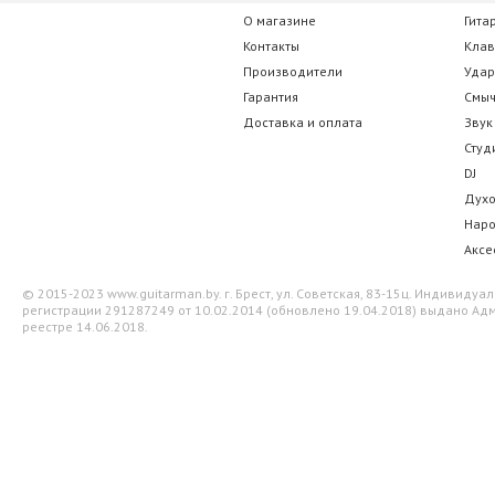
О магазине
Гита
D'Addario Planet Waves PWS101 Red
Alice A00
Контакты
Кла
Производители
Уда
26.95 р.
14.00 
Гарантия
Смы
Доставка и оплата
Звук
Студ
DJ
Дух
Нар
Аксе
© 2015-2023 www.guitarman.by. г. Брест, ул. Советская, 83-15ц. Индивид
регистрации 291287249 от 10.02.2014 (обновлено 19.04.2018) выдано Адм
реестре 14.06.2018.