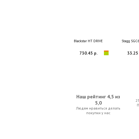
Blackstar HT DRIVE
Stagg SGC
730.45 р.
33.25 
Наш рейтинг 4,5 из
2
5,0
Людям нравиться делать
D'Addario EXL125
Blackstar ID C
покупки у нас
33.25 р.
1 312.5