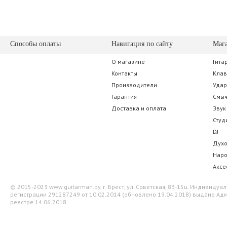
Способы оплаты
Навигация по сайту
Маг
О магазине
Гита
Ernie Ball 4040 Polypro Red
D'Addario Plane
Контакты
Кла
Производители
Уда
28.00 р.
77.00 
Гарантия
Смы
Доставка и оплата
Звук
Студ
DJ
Дух
Нар
Аксе
© 2015-2023 www.guitarman.by. г. Брест, ул. Советская, 83-15ц. Индивид
регистрации 291287249 от 10.02.2014 (обновлено 19.04.2018) выдано Адм
реестре 14.06.2018.