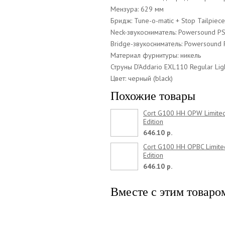
Мензура: 629 мм
Бридж: Tune-o-matic + Stop Tailpiece
Neck-звукосниматель: Powersound P
Bridge-звукосниматель: Powersound
Материал фурнитуры: никель
Струны D'Addario EXL110 Regular Li
Цвет: черный (black)
Похожие товары
Cort G100 HH OPW Limite
Edition
646.10 р.
Cort G100 HH OPBC Limite
Edition
646.10 р.
Вместе с этим товаро