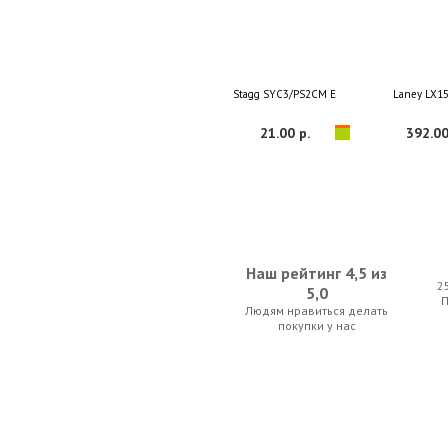
Stagg SYC3/PS2CM E
Laney LX1
21.00 р.
392.00
Наш рейтинг 4,5 из
2
5,0
Людям нравиться делать
Musedo T-2
D'Addario Plane
покупки у нас
22.75 р.
77.00 