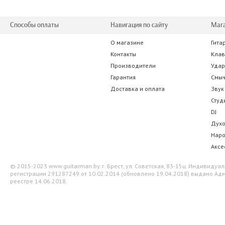
Способы оплаты
Навигация по сайту
Маг
О магазине
Гита
VOX Pathfinder 10 Bass
Orange CRUSH
Контакты
Кла
Производители
Уда
507.50 р.
1 305.1
Гарантия
Смы
Доставка и оплата
Звук
Студ
DJ
Дух
Нар
Аксе
© 2015-2023 www.guitarman.by. г. Брест, ул. Советская, 83-15ц. Индивид
регистрации 291287249 от 10.02.2014 (обновлено 19.04.2018) выдано Адм
реестре 14.06.2018.