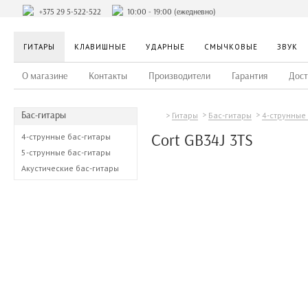
+375 29 5-522-522
10:00 - 19:00 (ежедневно)
ГИТАРЫ
КЛАВИШНЫЕ
УДАРНЫЕ
СМЫЧКОВЫЕ
ЗВУК
О магазине
Контакты
Производители
Гарантия
Дост
Бас-гитары
Гитары
Бас-гитары
4-струнные
Cort GB34J 3TS
4-струнные бас-гитары
5-струнные бас-гитары
Акустические бас-гитары